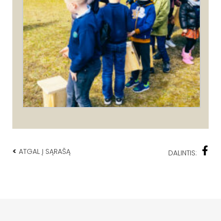
<
ATGAL Į SĄRAŠĄ
DALINTIS: