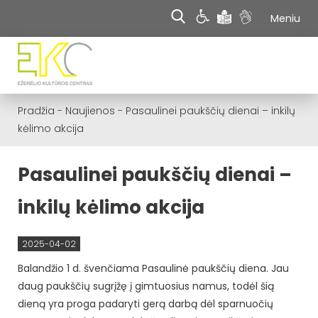
Meniu
Pradžia
-
Naujienos
-
Pasaulinei paukščių dienai – inkilų
kėlimo akcija
Pasaulinei paukščių dienai –
inkilų kėlimo akcija
2025-04-02
Balandžio 1 d. švenčiama Pasaulinė paukščių diena. Jau
daug paukščių sugrįžę į gimtuosius namus, todėl šią
dieną yra proga padaryti gerą darbą dėl sparnuočių