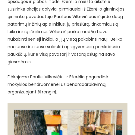
apsaugos ir globos. Todėl Ežerėlio miesto aikštėje
susirinkę akcijos dalyviai pirmiausiai iš Ežerėlio girininkijos
girininko pavaduotojo Pauliaus Vilkevičiaus išgirdo daug
patarimų ir žinių apie inkilus, jų priežiūrą, tinkamiausią
laiką inkilų iškėlimui. Vėliau iš parko medžių buvo
nukabinti senieji inkilai, o į jų vietą pakabinti nauji. Beliko
naujuose inkiluose sulaukti apsigyvenusių parskridusių
paukščių, kurie visą pavasarį ir vasarą džiugina savo
giesmėmis.
Dėkojame
Pauliui Vilkevičiui
ir
Ežerėlio pagrindinė
mokyklos
bendruomenei už bendradarbiavimą,
organizuojant šį renginį.