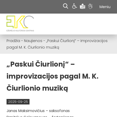
Meniu
Pradžia
-
Naujienos
-
„Paskui Čiurlionį“ – improvizacijos
pagal M. K. Čiurlionio muziką
„Paskui Čiurlionį“ –
improvizacijos pagal M. K.
Čiurlionio muziką
2025-09-25
Janas Maksimovičius – saksofonas