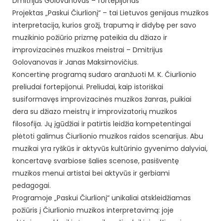
Dmitrijus Golovanovas – fortepijonas
Projektas „Paskui Čiurlionį“ – tai Lietuvos genijaus muzikos
interpretacija, kurios grožį, trapumą ir didybę per savo
muzikinio požiūrio prizmę pateikia du džiazo ir
improvizacinės muzikos meistrai – Dmitrijus
Golovanovas ir Janas Maksimovičius.
Koncertinę programą sudaro aranžuoti M. K. Čiurlionio
preliudai fortepijonui. Preliudai, kaip istoriškai
susiformavęs improvizacinės muzikos žanras, puikiai
dera su džiazo meistrų ir improvizatorių muzikos
filosofija. Jų įgūdžiai ir patirtis leidžia kompetentingai
plėtoti galimus Čiurlionio muzikos raidos scenarijus. Abu
muzikai yra ryškūs ir aktyvūs kultūrinio gyvenimo dalyviai,
koncertavę svarbiose šalies scenose, pasišventę
muzikos menui artistai bei aktyvūs ir gerbiami
pedagogai.
Programoje „Paskui Čiurlionį“ unikaliai atskleidžiamas
požiūris į Čiurlionio muzikos interpretavimą: joje