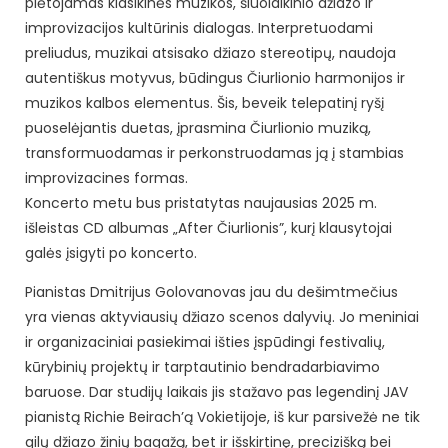
plėtojamas klasikinės muzikos, šiuolaikinio džiazo ir
improvizacijos kultūrinis dialogas. Interpretuodami
preliudus, muzikai atsisako džiazo stereotipų, naudoja
autentiškus motyvus, būdingus Čiurlionio harmonijos ir
muzikos kalbos elementus. Šis, beveik telepatinį ryšį
puoselėjantis duetas, įprasmina Čiurlionio muziką,
transformuodamas ir perkonstruodamas ją į stambias
improvizacines formas.
Koncerto metu bus pristatytas naujausias 2025 m.
išleistas CD albumas „After Čiurlionis”, kurį klausytojai
galės įsigyti po koncerto.
Pianistas Dmitrijus Golovanovas jau du dešimtmečius
yra vienas aktyviausių džiazo scenos dalyvių. Jo meniniai
ir organizaciniai pasiekimai išties įspūdingi festivalių,
kūrybinių projektų ir tarptautinio bendradarbiavimo
baruose. Dar studijų laikais jis stažavo pas legendinį JAV
pianistą Richie Beirach’ą Vokietijoje, iš kur parsivežė ne tik
gilų džiazo žinių bagažą, bet ir išskirtinę, precizišką bei