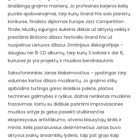
išraiškingą grojimo manierą. Jo profesinės karjeros kelią
puošia apdovanojimai, tarp kurių Grand Prix solo pianistų
konkurse, finalisto diplomas Europe Jazz Competition
finale, Muzikų sąjungos Auksinis diskas už aktyvią veiklą ir
prestižinis Birštono džiazo festivalio Grand Prix už
nuopelnus Lietuvos džiazui. Dmitrijaus diskografijoje –
daugiau nei 15 CD albumų, tarp kurių 3 soliniai ir dar 6,
kuriuose jis yra projektų ir muzikos bendraautoris.
Saksofonininkas Janas Maksimovičius – ypatingas tarp
vidurinės kartos džiazo muzikantų. Jo grojimo stilių
apibūdina turtinga garso išraiškos paletė, plačios
techninės galimybės ir ryškus, dažnai netikėtas muzikinis
frazavimas. Kartu su didžiule patirtimi improvizacinės
muzikos srityje jis geba pasiekti stulbinančiai
ekspresyvaus artistiškumo, atveria klausytojų širdis ir
mintis. Kelis pastaruosius dešimtmečius Janas buvo
aktyvus įvairių ansamblių lyderis, taip pat grojo kaip