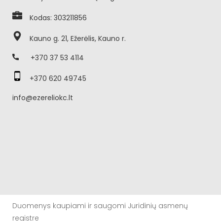
Kodas: 303211856
Kauno g. 21, Ežerėlis, Kauno r.
+370 37 53 4114
+370 620 49745
info@ezereliokc.lt
Duomenys kaupiami ir saugomi Juridinių asmenų
registre