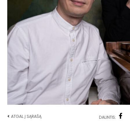
<
ATGAL Į SĄRAŠĄ
DALINTIS: