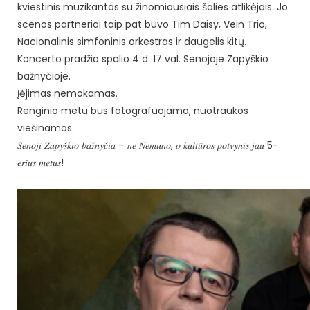
kviestinis muzikantas su žinomiausiais šalies atlikėjais. Jo
scenos partneriai taip pat buvo Tim Daisy, Vein Trio,
Nacionalinis simfoninis orkestras ir daugelis kitų.
Koncerto pradžia spalio 4 d. 17 val. Senojoje Zapyškio
bažnyčioje.
Įėjimas nemokamas.
Renginio metu bus fotografuojama, nuotraukos
viešinamos.
𝑆𝑒𝑛𝑜𝑗𝑖 𝑍𝑎𝑝𝑦𝑠̌𝑘𝑖𝑜 𝑏𝑎𝑧̌𝑛𝑦𝑐̌𝑖𝑎 – 𝑛𝑒 𝑁𝑒𝑚𝑢𝑛𝑜, 𝑜 𝑘𝑢𝑙𝑡𝑢̄𝑟𝑜𝑠 𝑝𝑜𝑡𝑣𝑦𝑛𝑖𝑠 𝑗𝑎𝑢 5-
𝑒𝑟𝑖𝑢𝑠 𝑚𝑒𝑡𝑢𝑠!