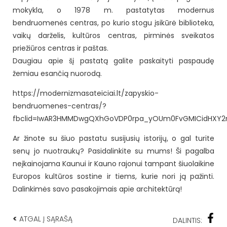
mokykla, o 1978 m. pastatytas modernus
bendruomenės centras, po kurio stogu įsikūrė biblioteka,
vaikų darželis, kultūros centras, pirminės sveikatos
priežiūros centras ir paštas.
Daugiau apie šį pastatą galite paskaityti paspaudę
žemiau esančią nuorodą.
https://modernizmasateiciai.lt/zapyskio-
bendruomenes-centras/?
fbclid=IwAR3HMMDwgQXhGoVDP0rpa_yOUm0FvGMICidHXY2r
Ar žinote su šiuo pastatu susijusių istorijų, o gal turite
senų jo nuotraukų? Pasidalinkite su mums! Ši pagalba
neįkainojama Kaunui ir Kauno rajonui tampant šiuolaikine
Europos kultūros sostine ir tiems, kurie nori ją pažinti.
Dalinkimės savo pasakojimais apie architektūrą!
<
ATGAL Į SĄRAŠĄ
DALINTIS: