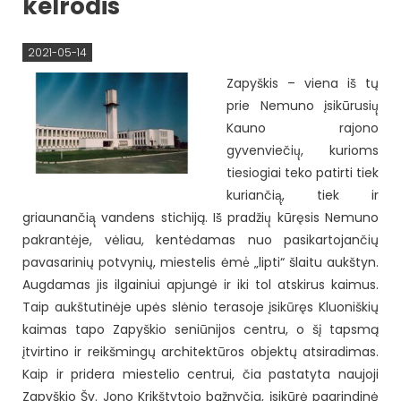
kelrodis
2021-05-14
Zapyškis – viena iš̌ tų
prie Nemuno įsikūrusių̨
Kauno rajono
gyvenviečių̨, kurioms
tiesiogiai teko patirti tiek
kuriančią̨, tiek ir
griaunančią̨ vandens stichiją. Iš̌ pradžių̨ kūręsis Nemuno
pakrantėje, vėliau, kentėdamas nuo pasikartojančių
pavasarinių potvynių, miestelis ėmė̇ „lipti“ šlaitu aukštyn.
Augdamas jis ilgainiui apjungė ir iki tol atskirus kaimus.
Taip aukštutinėje upės slėnio terasoje įsikūręs Kluoniškių
kaimas tapo Zapyškio seniūnijos centru, o šį tapsmą
įtvirtino ir reikšmingų architektūros objektų atsiradimas.
Kaip ir pridera miestelio centrui, čia pastatyta naujoji
Zapyškio Šv. Jono Krikštytojo bažnyčia, įsikūrė pagrindinė