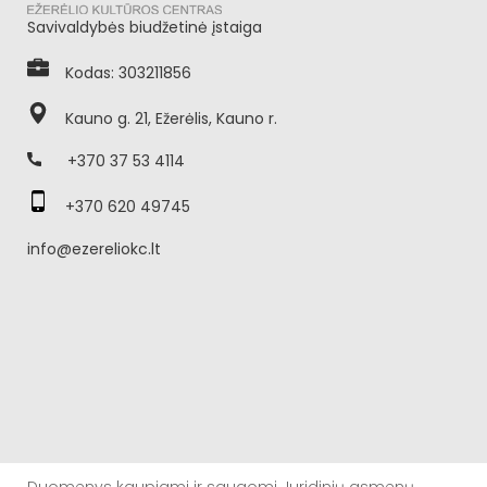
Savivaldybės biudžetinė įstaiga
Kodas: 303211856
Kauno g. 21, Ežerėlis, Kauno r.
+370 37 53 4114
+370 620 49745
info@ezereliokc.lt