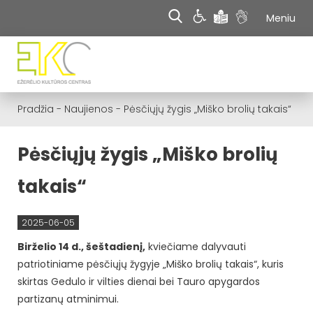
Meniu
Pradžia
-
Naujienos
-
Pėsčiųjų žygis „Miško brolių takais“
Pėsčiųjų žygis „Miško brolių
takais“
2025-06-05
Birželio 14 d., šeštadienį,
kviečiame dalyvauti
patriotiniame pėsčiųjų žygyje „Miško brolių takais“, kuris
skirtas Gedulo ir vilties dienai bei Tauro apygardos
partizanų atminimui.