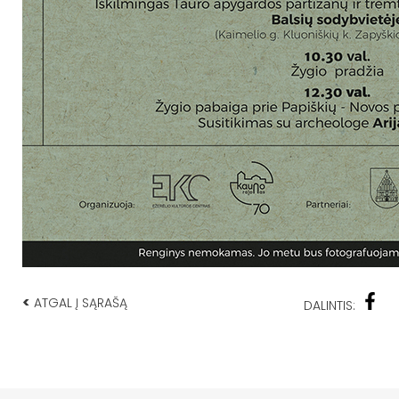
<
ATGAL Į SĄRAŠĄ
DALINTIS: