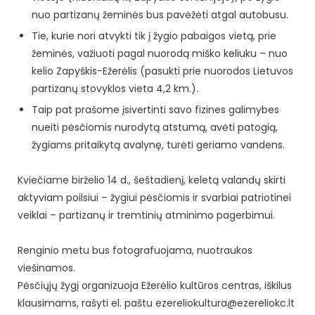
nuo partizanų žeminės bus pavėžėti atgal autobusu.
Tie, kurie nori atvykti tik į žygio pabaigos vietą, prie
žeminės, važiuoti pagal nuorodą miško keliuku – nuo
kelio Zapyškis-Ežerėlis (pasukti prie nuorodos Lietuvos
partizanų stovyklos vieta 4,2 km.).
Taip pat prašome įsivertinti savo fizines galimybes
nueiti pėsčiomis nurodytą atstumą, avėti patogią,
žygiams pritaikytą avalynę, turėti geriamo vandens.
Kviečiame birželio 14 d., šeštadienį, keletą valandų skirti
aktyviam poilsiui – žygiui pėsčiomis ir svarbiai patriotinei
veiklai – partizanų ir tremtinių atminimo pagerbimui.
Renginio metu bus fotografuojama, nuotraukos
viešinamos.
Pėsčiųjų žygį organizuoja Ežerėlio kultūros centras, iškilus
klausimams, rašyti el. paštu ezereliokultura@ezereliokc.lt