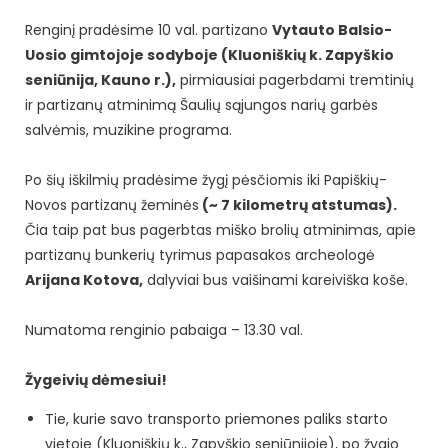
Renginį pradėsime 10 val. partizano
Vytauto Balsio-
Uosio gimtojoje sodyboje (Kluoniškių k. Zapyškio
seniūnija, Kauno r.),
pirmiausiai pagerbdami tremtinių
ir partizanų atminimą Šaulių sąjungos narių garbės
salvėmis, muzikine programa.
Po šių iškilmių pradėsime žygį pėsčiomis iki Papiškių-
Novos partizanų žeminės
(~ 7 kilometrų atstumas).
Čia taip pat bus pagerbtas miško brolių atminimas, apie
partizanų bunkerių tyrimus papasakos archeologė
Arijana Kotova,
dalyviai bus vaišinami kareiviška koše.
Numatoma renginio pabaiga – 13.30 val.
Žygeivių dėmesiui!
Tie, kurie savo transporto priemones paliks starto
vietoje (Kluoniškių k., Zapyškio seniūnijoje), po žygio