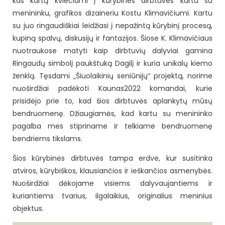
kas kartą kviečiami į kūrybines dirbtuves kartu su
menininku, grafikos dizaineriu Kostu Klimavičiumi. Kartu
su juo ringaudiškiai leidžiasi į nepažintą kūrybinį procesą,
kupiną spalvų, diskusijų ir fantazijos. Šiose K. Klimavičiaus
nuotraukose matyti kaip dirbtuvių dalyviai gamina
Ringaudų simbolį paukštuką Dagilį ir kuria unikalų kiemo
ženklą. Tęsdami „Šiuolaikinių seniūnijų“ projektą, norime
nuoširdžiai padėkoti Kaunas2022 komandai, kurie
prisidėjo prie to, kad šios dirbtuvės aplankytų mūsų
bendruomenę. Džiaugiamės, kad kartu su menininko
pagalba mes stipriname ir telkiame bendruomenę
bendriems tikslams.
Šios kūrybinės dirbtuvės tampa erdve, kur susitinka
atviros, kūrybiškos, klausiančios ir ieškančios asmenybės.
Nuoširdžiai dėkojame visiems dalyvaujantiems ir
kuriantiems tvarius, ilgalaikius, originalius meninius
objektus.