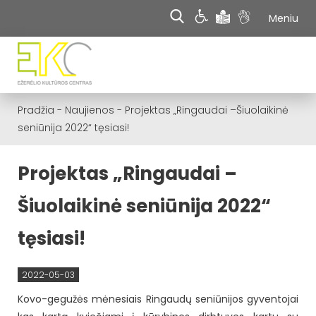
Meniu
Pradžia
-
Naujienos
-
Projektas „Ringaudai –Šiuolaikinė
seniūnija 2022“ tęsiasi!
Projektas „Ringaudai –
Šiuolaikinė seniūnija 2022“
tęsiasi!
2022-05-03
Kovo-gegužės mėnesiais Ringaudų seniūnijos gyventojai