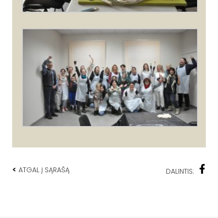
<
ATGAL Į SĄRAŠĄ
DALINTIS: