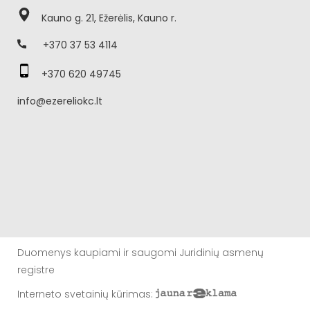
Kauno g. 21, Ežerėlis, Kauno r.
+370 37 53 4114
+370 620 49745
info@ezereliokc.lt
Duomenys kaupiami ir saugomi Juridinių asmenų
registre
Interneto svetainių kūrimas
: