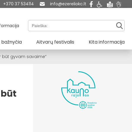
+370 37 534114
info@ezereliokc.lt
Paieška:
formacija
 bažnyčia
Aitvarų festivalis
Kita informacija
t ir būt gyvam savaime“
 būt