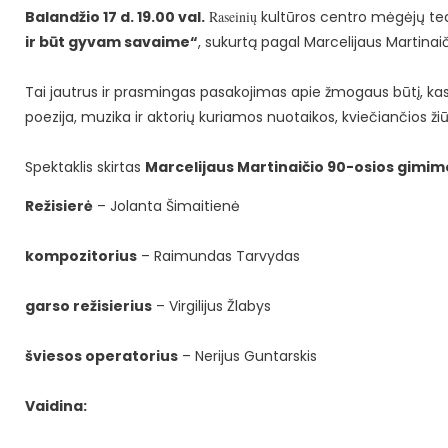
Balandžio 17 d. 19.00 val.
Raseinių
kultūros centro mėgėjų te
ir būt gyvam savaime“
, sukurtą pagal Marcelijaus Martina
Tai jautrus ir prasmingas pasakojimas apie žmogaus būtį, kas
poezija, muzika ir aktorių kuriamos nuotaikos, kviečiančios žiūro
Spektaklis skirtas
Marcelijaus Martinaičio 90-osios gimi
Režisierė
– Jolanta Šimaitienė
kompozitorius
– Raimundas Tarvydas
garso režisierius
– Virgilijus Žlabys
šviesos operatorius
– Nerijus Guntarskis
Vaidina: