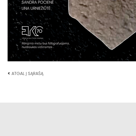
<
ATGAL Į SĄRAŠĄ