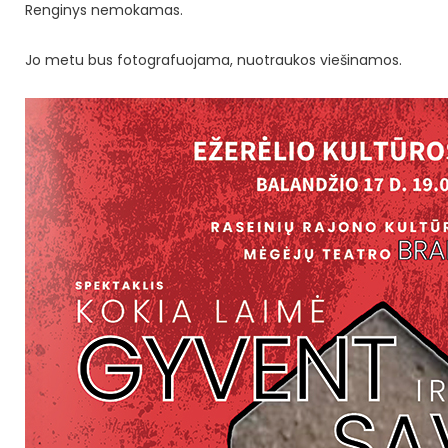
Renginys nemokamas.
Jo metu bus fotografuojama, nuotraukos viešinamos.