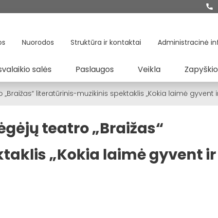
os
Nuorodos
Struktūra ir kontaktai
Administracinė in
svalaikio salės
Paslaugos
Veikla
Zapyškio
 „Braižas“ literatūrinis-muzikinis spektaklis „Kokia laimė gyven
ėgėjų teatro „Braižas“
ktaklis „Kokia laimė gyvent ir