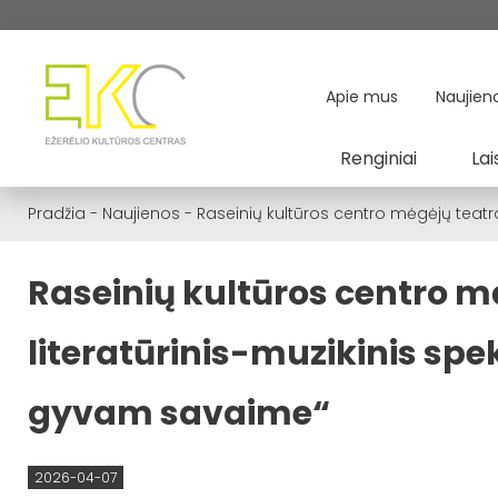
Apie mus
Naujien
Renginiai
Lai
Pradžia
-
Naujienos
-
Raseinių kultūros centro mėgėjų teatro
Raseinių kultūros centro m
literatūrinis-muzikinis spe
gyvam savaime“
2026-04-07