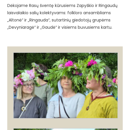
Dėkojame Rasų šventę kūrusiems Zapyškio ir Ringaudų
laisvalaikio salių kolektyvams: folkloro ansambliams
„Altonė“ ir „Ringauda“, sutartinių giedotojų grupėms
„Devyniaragė“ ir „Gaudė“ ir visiems buvusiems kartu.