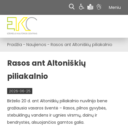
Meniu
Pradžia
-
Naujienos
-
Rasos ant Altoniškių piliakalnio
Rasos ant Altoniškių
piliakalnio
2026-06-25
Birželio 20 d. ant Altoniškių piliakalnio nuvilnijo bene
gražiausia vasaros šventė – Rasos, pilnos gyvybės,
stebuklingų vandens ir ugnies virsmų, dainų ir
bendrystės, alsuojančios gamtos galia.