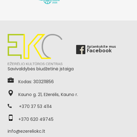
Aplankykite mus
Facebook
Savivaldybės biudžetinė įstaiga
Kodas: 303211856
Kauno g. 21, Ežerėlis, Kauno r.
+370 37 53 4114
+370 620 49745
info@ezereliokc.lt