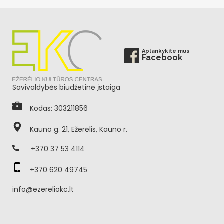
Aplankykite mus
Facebook
Savivaldybės biudžetinė įstaiga
Kodas: 303211856
Kauno g. 21, Ežerėlis, Kauno r.
+370 37 53 4114
+370 620 49745
info@ezereliokc.lt