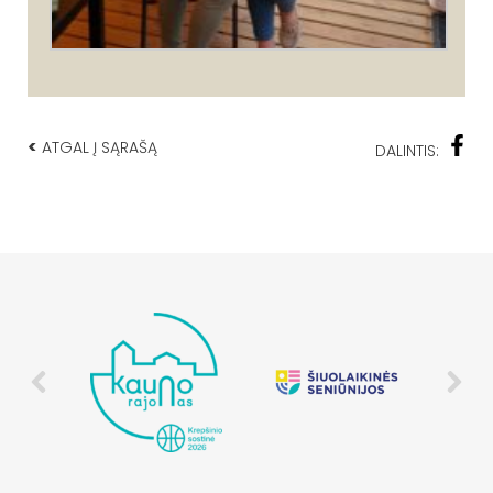
<
ATGAL Į SĄRAŠĄ
DALINTIS: