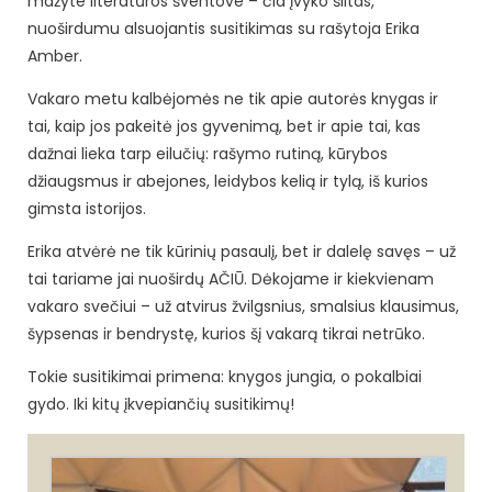
mažyte literatūros šventove – čia įvyko šiltas,
nuoširdumu alsuojantis susitikimas su rašytoja Erika
Amber.
Vakaro metu kalbėjomės ne tik apie autorės knygas ir
tai, kaip jos pakeitė jos gyvenimą, bet ir apie tai, kas
dažnai lieka tarp eilučių: rašymo rutiną, kūrybos
džiaugsmus ir abejones, leidybos kelią ir tylą, iš kurios
gimsta istorijos.
Erika atvėrė ne tik kūrinių pasaulį, bet ir dalelę savęs – už
tai tariame jai nuoširdų AČIŪ. Dėkojame ir kiekvienam
vakaro svečiui – už atvirus žvilgsnius, smalsius klausimus,
šypsenas ir bendrystę, kurios šį vakarą tikrai netrūko.
Tokie susitikimai primena: knygos jungia, o pokalbiai
gydo. Iki kitų įkvepiančių susitikimų!