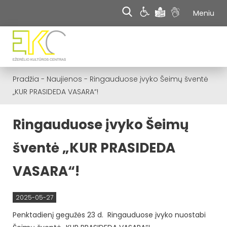
Meniu
Pradžia
-
Naujienos
-
Ringauduose įvyko Šeimų šventė
„KUR PRASIDEDA VASARA“!
Ringauduose įvyko Šeimų
šventė „KUR PRASIDEDA
VASARA“!
2025-05-27
Penktadienį gegužės 23 d. Ringauduose įvyko nuostabi