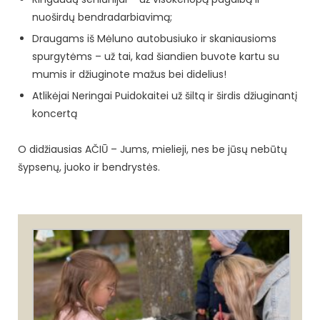
nuoširdų bendradarbiavimą;
Draugams iš Mėluno autobusiuko ir skaniausioms
spurgytėms – už tai, kad šiandien buvote kartu su
mumis ir džiuginote mažus bei didelius!
Atlikėjai Neringai Puidokaitei už šiltą ir širdis džiuginantį
koncertą
O didžiausias AČIŪ – Jums, mielieji, nes be jūsų nebūtų
šypsenų, juoko ir bendrystės.