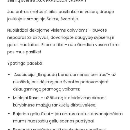
Šeimų šventė „KUR PRASIDEDA VASARA“!
Jau antrus metus iš eilės pasitinkame vasarą drauge
jaukioje ir smagioje Šeimų šventėje.
Nuoširdžiai dėkojame visiems dalyviams – buvote
nepaprastai aktyvūs, dovanojote daugybę šypsenų ir
geros nuotaikos. Esame tikri – nuo šiandien vasara tikrai
pas mus pasiliks!
Ypatinga padėka:
Asociacijai „Ringaudų bendruomenės centras“– už
nuoširdų prisidėjimą prie šventės padovanojant
džiaugsmingą pramogą vaikams;
Mielajai Rasai – už šilumą ir atsidavimą dirbant
kūrybinėse mažųjų rankučių dirbtuvėlėse;
Bajorino gėlių ūkiui – jau antrus metus dovanojančiam
mums nuostabių gėlių scenos puošybai;
Ringaudų seniūnijai – už visokeriopą pagalbą ir