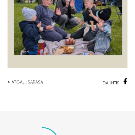
<
ATGAL Į SĄRAŠĄ
DALINTIS: