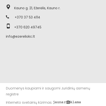
Kauno g. 21, Ežerėlis, Kauno r.
+370 37 53 4114
+370 620 49745
info@ezereliokc.lt
Duomenys kaupiami ir saugomi Juridinių asmenų
registre
Interneto svetainių kūrimas
: