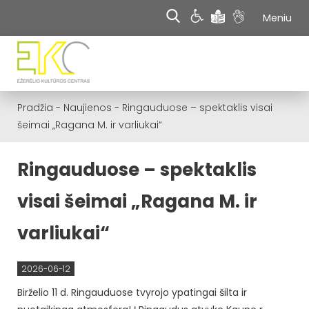
Meniu
Pradžia
-
Naujienos
-
Ringauduose – spektaklis visai
šeimai „Ragana M. ir varliukai“
Ringauduose – spektaklis
visai šeimai „Ragana M. ir
varliukai“
2026-06-12
Birželio 11 d. Ringauduose tvyrojo ypatingai šilta ir