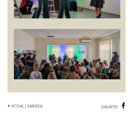
<
ATGAL Į SĄRAŠĄ
DALINTIS: