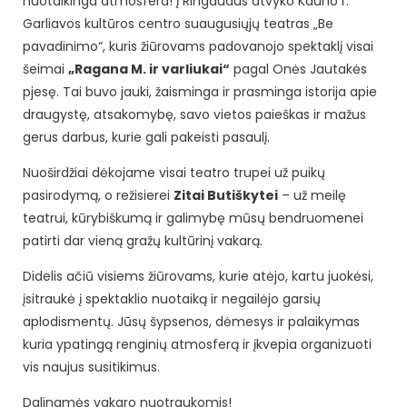
nuotaikinga atmosfera! Į Ringaudus atvyko Kauno r.
Garliavos kultūros centro suaugusiųjų teatras „Be
pavadinimo“, kuris žiūrovams padovanojo spektaklį visai
šeimai
„Ragana M. ir varliukai“
pagal Onės Jautakės
pjesę. Tai buvo jauki, žaisminga ir prasminga istorija apie
draugystę, atsakomybę, savo vietos paieškas ir mažus
gerus darbus, kurie gali pakeisti pasaulį.
Nuoširdžiai dėkojame visai teatro trupei už puikų
pasirodymą, o režisierei
Zitai Butiškytei
– už meilę
teatrui, kūrybiškumą ir galimybę mūsų bendruomenei
patirti dar vieną gražų kultūrinį vakarą.
Didelis ačiū visiems žiūrovams, kurie atėjo, kartu juokėsi,
įsitraukė į spektaklio nuotaiką ir negailėjo garsių
aplodismentų. Jūsų šypsenos, dėmesys ir palaikymas
kuria ypatingą renginių atmosferą ir įkvepia organizuoti
vis naujus susitikimus.
Dalinamės vakaro nuotraukomis!