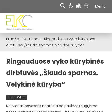
Meniu
Pradžia
-
Naujienos
-
Ringauduose vyko kūrybinės
dirbtuvės „Šiaudo sparnas. Velykinė kūryba“
Ringauduose vyko kūrybinės
dirbtuvės „Šiaudo sparnas.
Velykinė kūryba“
2025-04-15
Nei vienas pavasaris neateina be paukščių sugrįžimo