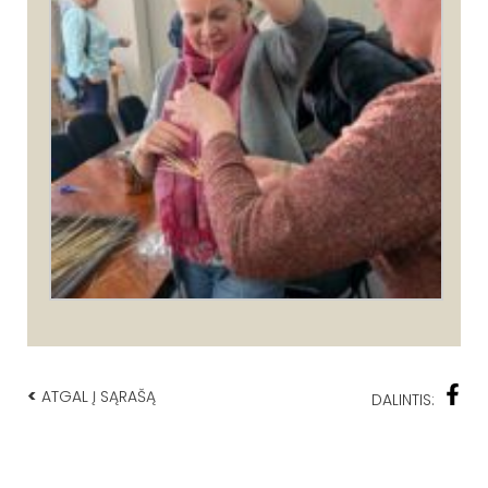
<
ATGAL Į SĄRAŠĄ
DALINTIS: