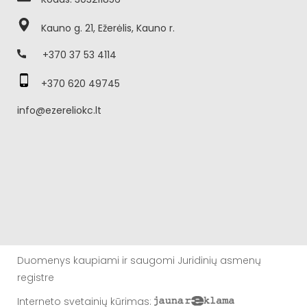
Kauno g. 21, Ežerėlis, Kauno r.
+370 37 53 4114
+370 620 49745
info@ezereliokc.lt
Duomenys kaupiami ir saugomi Juridinių asmenų
registre
Interneto svetainių kūrimas
: