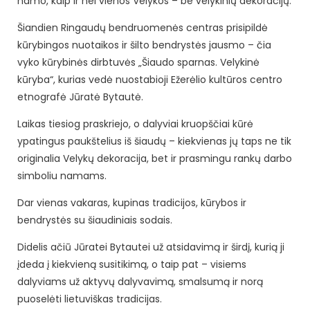
namo, kaip ir nei vienos Velykos – be velykinių dekoracijų.
Šiandien Ringaudų bendruomenės centras prisipildė
kūrybingos nuotaikos ir šilto bendrystės jausmo – čia
vyko kūrybinės dirbtuvės „Šiaudo sparnas. Velykinė
kūryba“, kurias vedė nuostabioji Ežerėlio kultūros centro
etnografė Jūratė Bytautė.
Laikas tiesiog praskriejo, o dalyviai kruopščiai kūrė
ypatingus paukštelius iš šiaudų – kiekvienas jų taps ne tik
originalia Velykų dekoracija, bet ir prasmingu rankų darbo
simboliu namams.
Dar vienas vakaras, kupinas tradicijos, kūrybos ir
bendrystės su šiaudiniais sodais.
Didelis ačiū Jūratei Bytautei už atsidavimą ir širdį, kurią ji
įdeda į kiekvieną susitikimą, o taip pat – visiems
dalyviams už aktyvų dalyvavimą, smalsumą ir norą
puoselėti lietuviškas tradicijas.