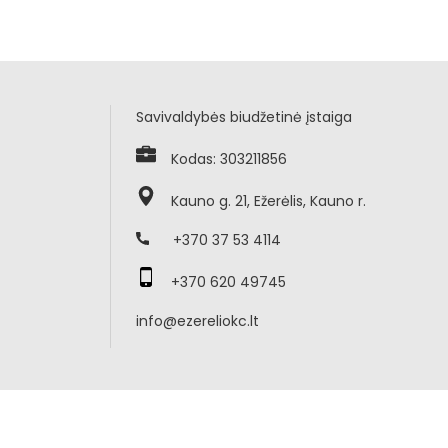
Savivaldybės biudžetinė įstaiga
Kodas: 303211856
Kauno g. 21, Ežerėlis, Kauno r.
+370 37 53 4114
+370 620 49745
info@ezereliokc.lt