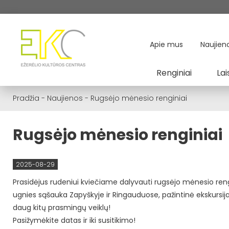
Apie mus
Naujien
Renginiai
Lai
Pradžia
-
Naujienos
-
Rugsėjo mėnesio renginiai
Rugsėjo mėnesio renginiai
2025-08-29
Prasidėjus rudeniui kviečiame dalyvauti rugsėjo mėnesio rengi
ugnies sąšauka Zapyškyje ir Ringauduose, pažintinė ekskursija 
daug kitų prasmingų veiklų!
Pasižymėkite datas ir iki susitikimo!