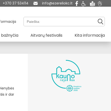
+370 37 534114
info@ezereliokc.lt
Paieška:
formacija
 bažnyčia
Aitvarų festivalis
Kita informacija
 vienybės
is ir dar