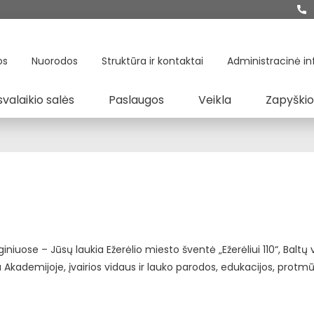
os
Nuorodos
Struktūra ir kontaktai
Administracinė in
svalaikio salės
Paslaugos
Veikla
Zapyškio
niuose – Jūsų laukia Ežerėlio miesto šventė „Ežerėliui 110“, Baltų
Akademijoje, įvairios vidaus ir lauko parodos, edukacijos, protmūš