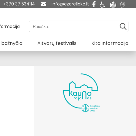
+370 37 534114
info@ezereliokc.lt
Paieška:
formacija
 bažnyčia
Aitvarų festivalis
Kita informacija