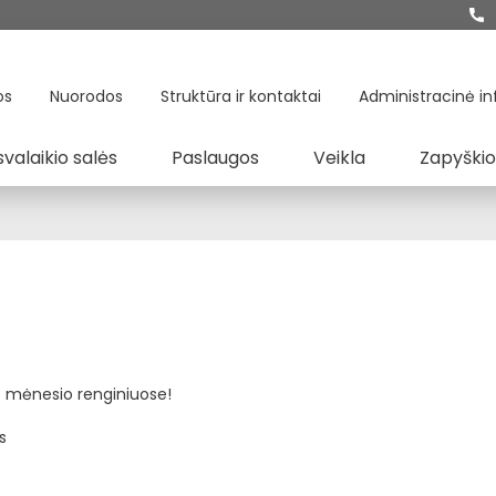
os
Nuorodos
Struktūra ir kontaktai
Administracinė in
svalaikio salės
Paslaugos
Veikla
Zapyškio
o mėnesio renginiuose!
s