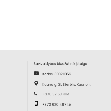
Savivaldybės biudžetinė įstaiga
Kodas: 303211856
Kauno g. 21, Ežerėlis, Kauno r.
+370 37 53 4114
+370 620 49745