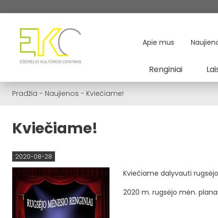
Apie mus
Naujien
Renginiai
Lai
Pradžia
-
Naujienos
-
Kviečiame!
Kviečiame!
2020-08-28
Kviečiame dalyvauti rugsėj
2020 m. rugsėjo mėn. plana