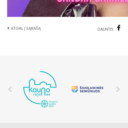
<
ATGAL Į SĄRAŠĄ
DALINTIS: