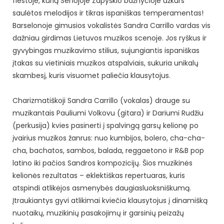
fiestoje, kurią Senojoje Zapyškio bažnyčioje užkurs
saulėtos melodijos ir tikras ispaniškas temperamentas!
Barselonoje gimusios vokalistės Sandra Carrillo vardas vis
dažniau girdimas Lietuvos muzikos scenoje. Jos ryškus ir
gyvybingas muzikavimo stilius, sujungiantis ispaniškas
įtakas su vietiniais muzikos atspalviais, sukuria unikalų
skambesį, kuris visuomet paliečia klausytojus.
Charizmatiškoji Sandra Carrillo (vokalas) drauge su
muzikantais Pauliumi Volkovu (gitara) ir Dariumi Rudžiu
(perkusija) kvies pasinerti į spalvingą garsų kelionę po
įvairius muzikos žanrus: nuo kumbijos, bolero, cha-cha-
cha, bachatos, sambos, balada, reggaetono ir R&B pop
latino iki pačios Sandros kompozicijų. Šios muzikinės
kelionės rezultatas – eklektiškas repertuaras, kuris
atspindi atlikėjos asmenybės daugiasluoksniškumą.
Įtraukiantys gyvi atlikimai kviečia klausytojus į dinamišką
nuotaikų, muzikinių pasakojimų ir garsinių peizažų