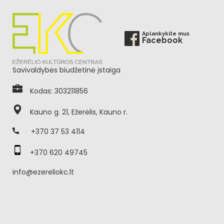
Aplankykite mus
Facebook
Savivaldybės biudžetinė įstaiga
Kodas: 303211856
Kauno g. 21, Ežerėlis, Kauno r.
+370 37 53 4114
+370 620 49745
info@ezereliokc.lt