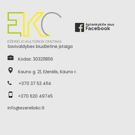
Aplankykite mus
Facebook
Savivaldybės biudžetinė įstaiga
Kodas: 303211856
Kauno g. 21, Ežerėlis, Kauno r.
+370 37 53 4114
+370 620 49745
info@ezereliokc.lt