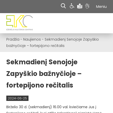
Meniu
Pradžia
-
Naujienos
-
Sekmadienį Senojoje Zapyškio
bažnyčioje – fortepijono rečitalis
Sekmadienį Senojoje
Zapyškio bažnyčioje –
fortepijono rečitalis
2024-06-25
Birželio 30 d. (sekmadienį) 16.00 val. kviečiame Jus į