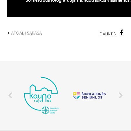
<
ATGAL Į SĄRAŠĄ
DALINTIS: