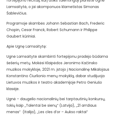
fortepijono rečitalį, kurį atliks talentingoji pianistė Ugnė
Lamsaitytė, o jai akomponuos klarnetistas Simonas
Šablevičius.
Programoje skambės Johann Sebastian Bach, Frederic
Chopin, Cesar Franck, Robert Schumann ir Philippe
Gaubert kūriniai.
Apie Ugnę Lamsaitytę:
Ugnė Lamsaitytė skambinti fortepijonu pradėjo būdama
šešerių metų. Mokėsi Klaipėdos Jeronimo Kačinsko
muzikos mokykloje, 2021 m. įstojo į Nacionalinę Mikalojaus
Konstantino Čiurlionio menų mokyklą, dabar studijuoja
Lietuvos muzikos ir teatro akademijoje Petro Geniušo
klasėje.
Ugnė – daugelio nacionalinių bei tarptautinių konkursų,
tokių kaip „Talentai be sienų“ (Latvija), „21 amžiaus
menas“ (Italija), „Les cles d’or – Aukso raktai“