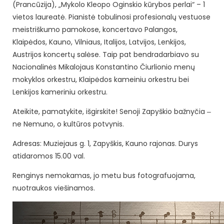
(Prancūzija), „Mykolo Kleopo Oginskio kūrybos perlai“ – 1
vietos laureatė. Pianistė tobulinosi profesionalų vestuose
meistriškumo pamokose, koncertavo Palangos,
Klaipėdos, Kauno, Vilniaus, Italijos, Latvijos, Lenkijos,
Austrijos koncertų salėse. Taip pat bendradarbiavo su
Nacionalinės Mikalojaus Konstantino Čiurlionio menų
mokyklos orkestru, Klaipėdos kameiniu orkestru bei
Lenkijos kameriniu orkestru.
Ateikite, pamatykite, išgirskite! Senoji Zapyškio bažnyčia ‒
ne Nemuno, o kultūros potvynis.
Adresas: Muziejaus g. 1, Zapyškis, Kauno rajonas. Durys
atidaromos 15.00 val.
Renginys nemokamas, jo metu bus fotografuojama,
nuotraukos viešinamos.