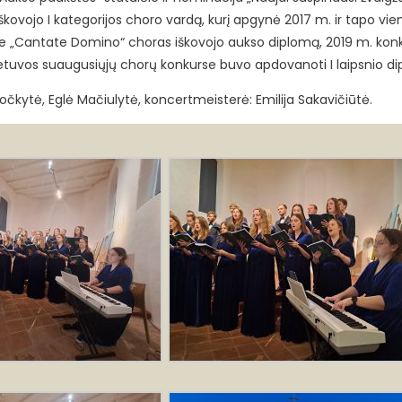
ovojo I kategorijos choro vardą, kurį apgynė 2017 m. ir tapo vie
se „Cantate Domino“ choras iškovojo aukso diplomą, 2019 m. kon
ietuvos suaugusiųjų chorų konkurse buvo apdovanoti I laipsnio d
očkytė, Eglė Mačiulytė, koncertmeisterė: Emilija Sakavičiūtė.