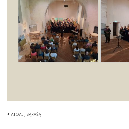
<
ATGAL Į SĄRAŠĄ