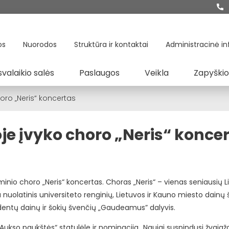
os
Nuorodos
Struktūra ir kontaktai
Administracinė in
svalaikio salės
Paslaugos
Veikla
Zapyškio
oro „Neris“ koncertas
je įvyko choro „Neris“ konce
inio choro „Neris“ koncertas. Choras „Neris“ – vienas seniausių L
 nuolatinis universiteto renginių, Lietuvos ir Kauno miesto dainų 
udentų dainų ir šokių švenčių „Gaudeamus” dalyvis.
„Aukso paukštės“ statulėle ir nominacija „Naujai suspindusi žvaigžd