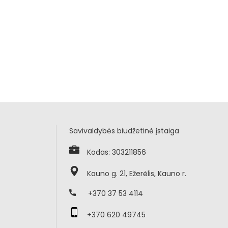
Savivaldybės biudžetinė įstaiga
Kodas: 303211856
Kauno g. 21, Ežerėlis, Kauno r.
+370 37 53 4114
+370 620 49745