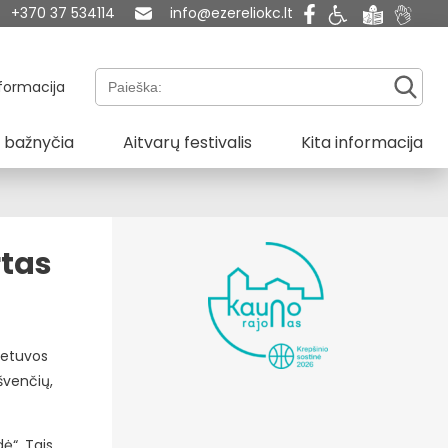
+370 37 534114
info@ezereliokc.lt
Paieška:
formacija
 bažnyčia
Aitvarų festivalis
Kita informacija
rtas
ietuvos
švenčių,
ė“. Tais