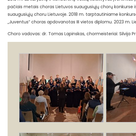
pačiais metais choras Lietuvos suaugusiųjų chorų konkurse išk
suaugusiųjų choru Lietuvoje. 2018 m. tarptautiniame konkur
„Juventus“ choras apdovanotas III vietos diplomu. 2023 m. L
Choro vadovas: dr. Tomas Lapinskas, chormeisteriai: Silvija Pr