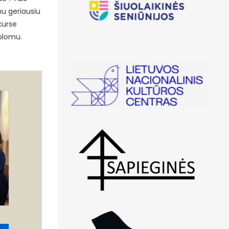
nu geriausiu
kurse
iplomu.