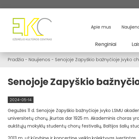
Apie mus
Naujien
Renginiai
Lai
Pradžia
-
Naujienos
-
Senojoje Zapyškio bažnyčioje įvyko ch
Senojoje Zapyškio bažnyčio
2024-05-14
Gegužės 11 d. Senojoje Zapyškio bažnyčioje įvyko LSMU akadem
universitetų chorų, įkurtas dar 1925 m. Akademinis choras yra
aukštųjų mokyklų studentų chorų festivalių, Baltijos šalių st
2013 m. už kūrybinę ir koncertinę veiklą kolektyvas įvertintas 