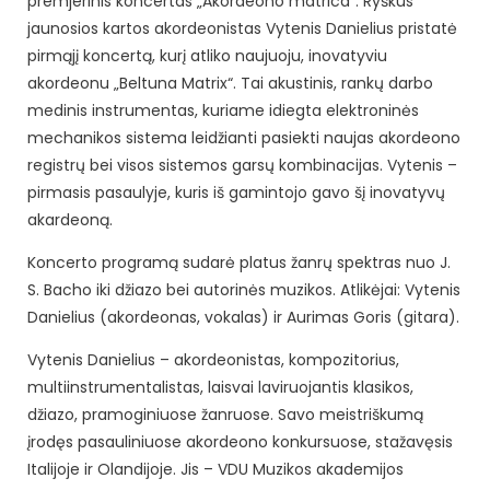
premjerinis koncertas „Akordeono matrica“. Ryškus
jaunosios kartos akordeonistas Vytenis Danielius pristatė
pirmąjį koncertą, kurį atliko naujuoju, inovatyviu
akordeonu „Beltuna Matrix“. Tai akustinis, rankų darbo
medinis instrumentas, kuriame idiegta elektroninės
mechanikos sistema leidžianti pasiekti naujas akordeono
registrų bei visos sistemos garsų kombinacijas. Vytenis –
pirmasis pasaulyje, kuris iš gamintojo gavo šį inovatyvų
akardeoną.
Koncerto programą sudarė platus žanrų spektras nuo J.
S. Bacho iki džiazo bei autorinės muzikos. Atlikėjai: Vytenis
Danielius (akordeonas, vokalas) ir Aurimas Goris (gitara).
Vytenis Danielius – akordeonistas, kompozitorius,
multiinstrumentalistas, laisvai laviruojantis klasikos,
džiazo, pramoginiuose žanruose. Savo meistriškumą
įrodęs pasauliniuose akordeono konkursuose, stažavęsis
Italijoje ir Olandijoje. Jis – VDU Muzikos akademijos