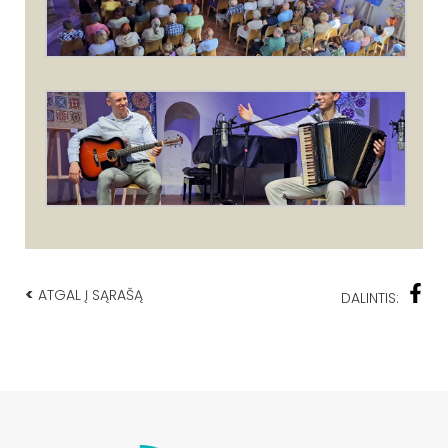
<
ATGAL Į SĄRAŠĄ
DALINTIS: