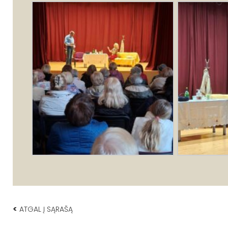
<
ATGAL Į SĄRAŠĄ