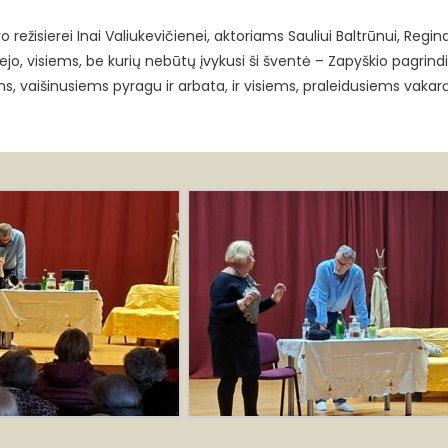
isierei Inai Valiukevičienei, aktoriams Sauliui Baltrūnui, Regina
ejo, visiems, be kurių nebūtų įvykusi ši šventė – Zapyškio pagrind
, vaišinusiems pyragu ir arbata, ir visiems, praleidusiems vakarą