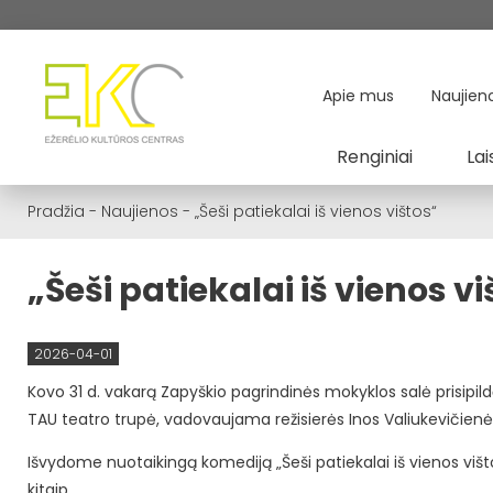
Apie mus
Naujien
Renginiai
Lai
Pradžia
-
Naujienos
-
„Šeši patiekalai iš vienos vištos“
„Šeši patiekalai iš vienos v
2026-04-01
Kovo 31 d. vakarą Zapyškio pagrindinės mokyklos salė prisipil
TAU teatro trupė, vadovaujama režisierės Inos Valiukevičienė
Išvydome nuotaikingą komediją „Šeši patiekalai iš vienos vištos
kitaip.