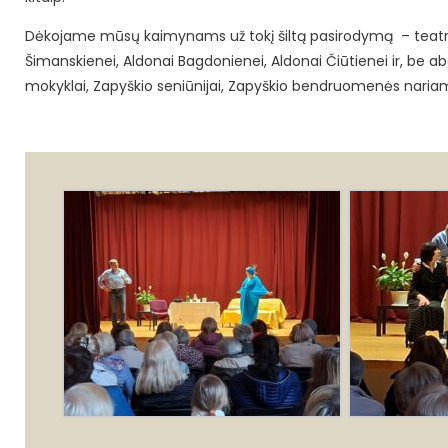
Dėkojame mūsų kaimynams už tokį šiltą pasirodymą – teatro rež
Šimanskienei, Aldonai Bagdonienei, Aldonai Čiūtienei ir, be ab
mokyklai, Zapyškio seniūnijai, Zapyškio bendruomenės nariams