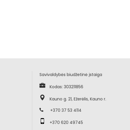
Savivaldybės biudžetinė įstaiga
Kodas: 303211856
Kauno g. 21, Ežerėlis, Kauno r.
+370 37 53 4114
+370 620 49745