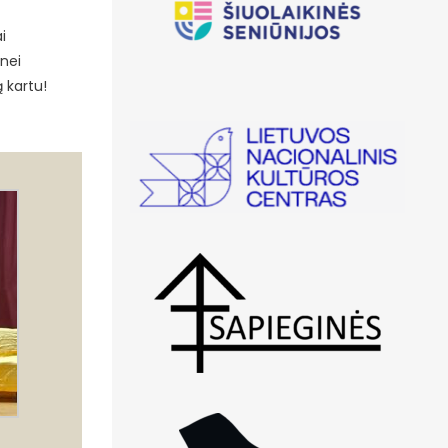
i
inei
 kartu!