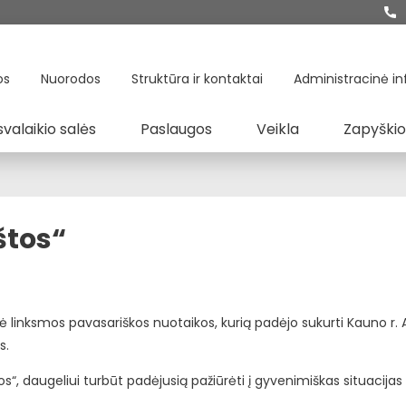
os
Nuorodos
Struktūra ir kontaktai
Administracinė in
svalaikio salės
Paslaugos
Veikla
Zapyškio
ištos“
dė linksmos pavasariškos nuotaikos, kurią padėjo sukurti Kauno r.
s.
“, daugeliui turbūt padėjusią pažiūrėti į gyvenimiškas situacijas 