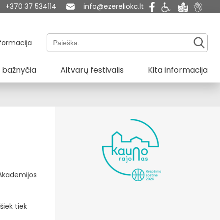
+370 37 534114
info@ezereliokc.lt
Paieška:
formacija
 bažnyčia
Aitvarų festivalis
Kita informacija
 Akademijos
šiek tiek