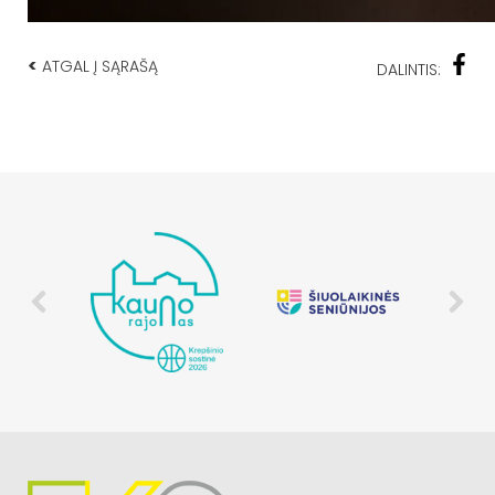
<
ATGAL Į SĄRAŠĄ
DALINTIS: