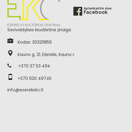
Aplankykite mus
Facebook
Savivaldybės biudžetinė įstaiga
Kodas: 303211856
Kauno g. 21, Ežerėlis, Kauno r.
+370 37 53 4114
+370 620 49745
info@ezereliokc.lt