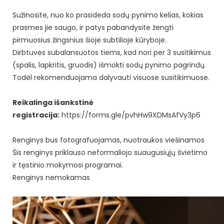
Sužinosite, nuo ko prasideda sodų pynimo kelias, kokias
prasmes jie saugo, ir patys pabandysite žengti
pirmuosius žingsnius šioje subtilioje kūryboje.
Dirbtuvės subalansuotos tiems, kad nori per 3 susitikimus
(spalis, lapkritis, gruodis) išmokti sodų pynimo pagrindų.
Todėl rekomenduojama dalyvauti visuose susitikimuose.
Reikalinga išankstinė
registracija:
https://forms.gle/pvhHw9XDMsAfVy3p6
Renginys bus fotografuojamas, nuotraukos viešinamos
Šis renginys priklauso neformaliojo suaugusiųjų švietimo
ir tęstinio mokymosi programai.
Renginys nemokamas