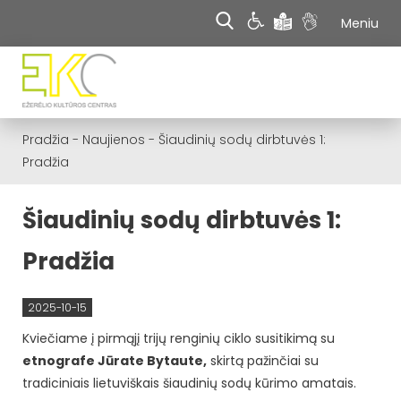
Meniu
Pradžia
-
Naujienos
-
Šiaudinių sodų dirbtuvės 1:
Pradžia
Šiaudinių sodų dirbtuvės 1:
Pradžia
2025-10-15
Kviečiame į pirmąjį trijų renginių ciklo susitikimą su
etnografe Jūrate Bytaute,
skirtą pažinčiai su
tradiciniais lietuviškais šiaudinių sodų kūrimo amatais.