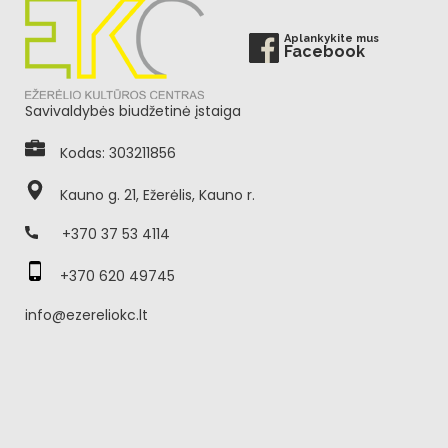
Aplankykite mus
Facebook
Savivaldybės biudžetinė įstaiga
Kodas: 303211856
Kauno g. 21, Ežerėlis, Kauno r.
+370 37 53 4114
+370 620 49745
info@ezereliokc.lt