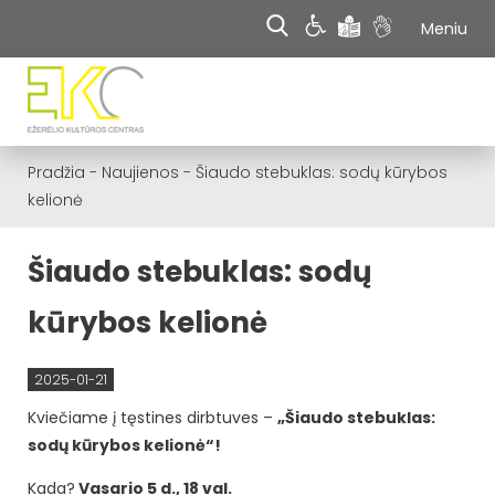
Meniu
Pradžia
-
Naujienos
-
Šiaudo stebuklas: sodų kūrybos
kelionė
Šiaudo stebuklas: sodų
kūrybos kelionė
2025-01-21
Kviečiame į tęstines dirbtuves –
„Šiaudo stebuklas:
sodų kūrybos kelionė“!
Kada?
Vasario 5 d., 18 val.