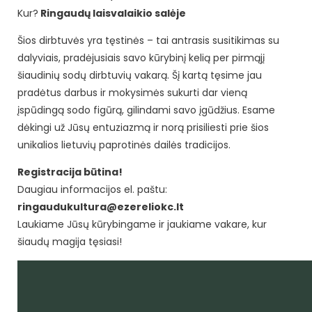
Kur?
Ringaudų laisvalaikio salėje
Šios dirbtuvės yra tęstinės – tai antrasis susitikimas su
dalyviais, pradėjusiais savo kūrybinį kelią per pirmąjį
šiaudinių sodų dirbtuvių vakarą. Šį kartą tęsime jau
pradėtus darbus ir mokysimės sukurti dar vieną
įspūdingą sodo figūrą, gilindami savo įgūdžius. Esame
dėkingi už Jūsų entuziazmą ir norą prisiliesti prie šios
unikalios lietuvių paprotinės dailės tradicijos.
Registracija būtina!
Daugiau informacijos el. paštu:
ringaudukultura@ezereliokc.lt
Laukiame Jūsų kūrybingame ir jaukiame vakare, kur
šiaudų magija tęsiasi!