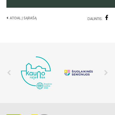
<
ATGAL Į SĄRAŠĄ
DALINTIS: