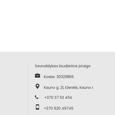
Savivaldybės biudžetinė įstaiga
Kodas: 303211856
Kauno g. 21, Ežerėlis, Kauno r.
+370 37 53 4114
+370 620 49745