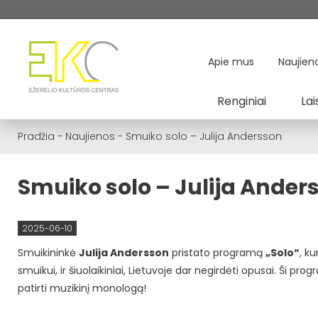
Apie mus
Naujien
Renginiai
Lai
Pradžia
-
Naujienos
-
Smuiko solo – Julija Andersson
Smuiko solo – Julija Ander
2025-06-10
Smuikininkė
Julija Andersson
pristato programą
„Solo“
, ku
smuikui, ir šiuolaikiniai, Lietuvoje dar negirdėti opusai. Ši pr
patirti muzikinį monologą!