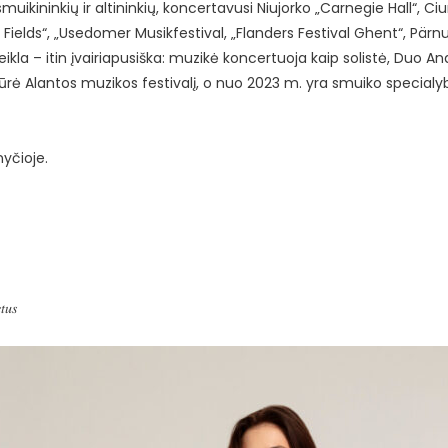
uikininkių ir altininkių, koncertavusi Niujorko „Carnegie Hall“, Ci
 Fields“, „Usedomer Musikfestival, „Flanders Festival Ghent“, Pärn
 veikla – itin įvairiapusiška: muzikė koncertuoja kaip solistė, Duo A
įkūrė Alantos muzikos festivalį, o nuo 2023 m. yra smuiko specialy
yčioje.
𝑡𝑢𝑠