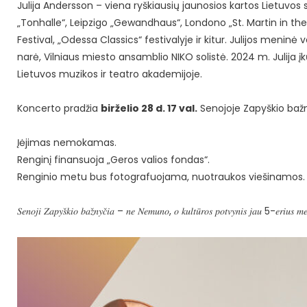
Julija Andersson – viena ryškiausių jaunosios kartos Lietuvos sm
„Tonhalle“, Leipzigo „Gewandhaus“, Londono „St. Martin in the
Festival, „Odessa Classics“ festivalyje ir kitur. Julijos meninė
narė, Vilniaus miesto ansamblio NIKO solistė. 2024 m. Julija 
Lietuvos muzikos ir teatro akademijoje.
Koncerto pradžia
birželio 28 d. 17 val.
Senojoje Zapyškio bažn
Įėjimas nemokamas.
Renginį finansuoja „Geros valios fondas“.
Renginio metu bus fotografuojama, nuotraukos viešinamos.
𝑆𝑒𝑛𝑜𝑗𝑖 𝑍𝑎𝑝𝑦𝑠̌𝑘𝑖𝑜 𝑏𝑎𝑧̌𝑛𝑦𝑐̌𝑖𝑎 – 𝑛𝑒 𝑁𝑒𝑚𝑢𝑛𝑜, 𝑜 𝑘𝑢𝑙𝑡𝑢̄𝑟𝑜𝑠 𝑝𝑜𝑡𝑣𝑦𝑛𝑖𝑠 𝑗𝑎𝑢 5-𝑒𝑟𝑖𝑢𝑠 𝑚𝑒