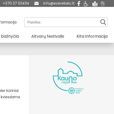
+370 37 534114
info@ezereliokc.lt
Paieška:
formacija
 bažnyčia
Aitvarų festivalis
Kita informacija
ler kūriniai
ę, kviesdama