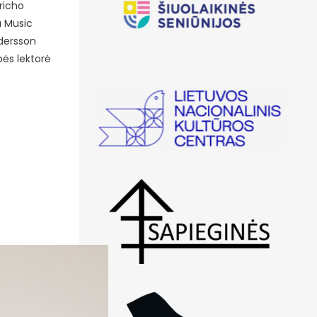
uricho
u Music
ndersson
bės lektorė