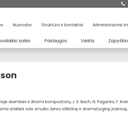
os
Nuorodos
Struktūra ir kontaktai
Administracinė in
svalaikio salės
Paslaugos
Veikla
Zapyškio
sson
rioje skambės ir žinomi kompozitorių J. S. Bach, N. Paganini, F. Kreis
ograma atskleis solo smuiko žanro stilistinę ir dramaturginę įvairov