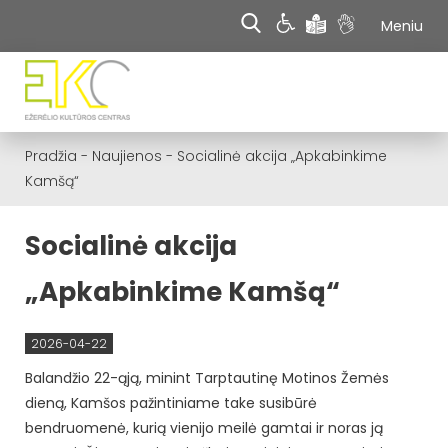
Meniu
Pradžia
-
Naujienos
-
Socialinė akcija „Apkabinkime
Kamšą“
Socialinė akcija
„Apkabinkime Kamšą“
2026-04-22
Balandžio 22-ąją, minint Tarptautinę Motinos Žemės
dieną, Kamšos pažintiniame take susibūrė
bendruomenė, kurią vienijo meilė gamtai ir noras ją