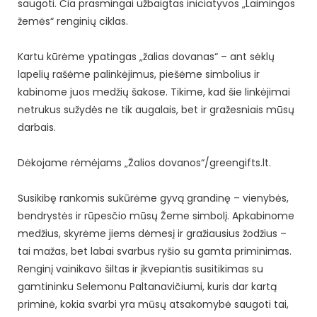
saugoti. Čia prasmingai užbaigtas iniciatyvos „Laimingos
žemės“ renginių ciklas.
Kartu kūrėme ypatingas „žalias dovanas“ – ant sėklų
lapelių rašėme palinkėjimus, piešėme simbolius ir
kabinome juos medžių šakose. Tikime, kad šie linkėjimai
netrukus sužydės ne tik augalais, bet ir gražesniais mūsų
darbais.
Dėkojame rėmėjams „Žalios dovanos“/greengifts.lt.
Susikibę rankomis sukūrėme gyvą grandinę – vienybės,
bendrystės ir rūpesčio mūsų Žeme simbolį. Apkabinome
medžius, skyrėme jiems dėmesį ir gražiausius žodžius –
tai mažas, bet labai svarbus ryšio su gamta priminimas.
Renginį vainikavo šiltas ir įkvepiantis susitikimas su
gamtininku Selemonu Paltanavičiumi, kuris dar kartą
priminė, kokia svarbi yra mūsų atsakomybė saugoti tai,