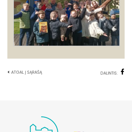
<
ATGAL Į SĄRAŠĄ
DALINTIS: