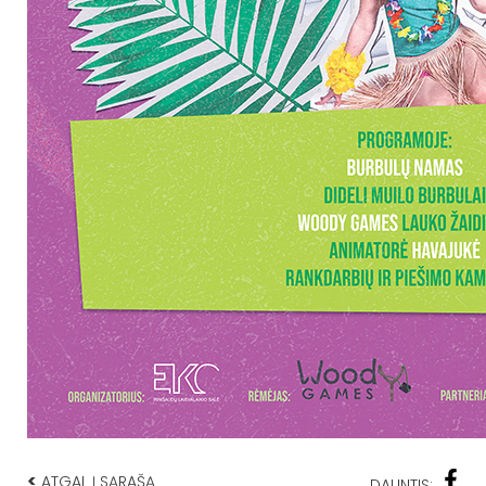
<
ATGAL Į SĄRAŠĄ
DALINTIS: