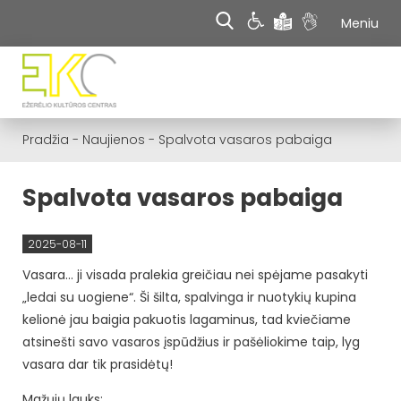
Meniu
Pradžia
-
Naujienos
-
Spalvota vasaros pabaiga
Spalvota vasaros pabaiga
2025-08-11
Vasara… ji visada pralekia greičiau nei spėjame pasakyti
„ledai su uogiene“. Ši šilta, spalvinga ir nuotykių kupina
kelionė jau baigia pakuotis lagaminus, tad kviečiame
atsinešti savo vasaros įspūdžius ir pašėliokime taip, lyg
vasara dar tik prasidėtų!
Mažųjų lauks: