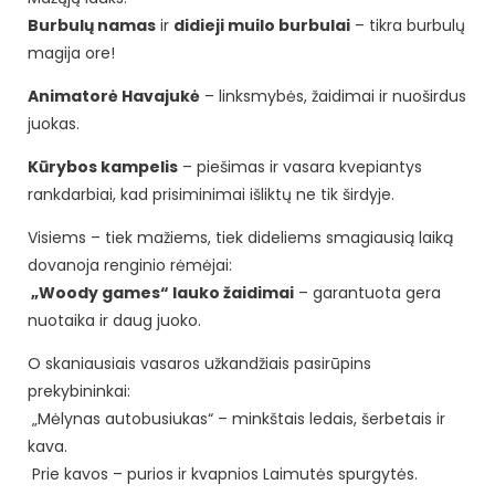
Burbulų namas
ir
didieji muilo burbulai
– tikra burbulų
magija ore!
Animatorė Havajukė
– linksmybės, žaidimai ir nuoširdus
juokas.
Kūrybos kampelis
– piešimas ir vasara kvepiantys
rankdarbiai, kad prisiminimai išliktų ne tik širdyje.
Visiems – tiek mažiems, tiek dideliems smagiausią laiką
dovanoja renginio rėmėjai:
„Woody games“ lauko žaidimai
– garantuota gera
nuotaika ir daug juoko.
O skaniausiais vasaros užkandžiais pasirūpins
prekybininkai:
„Mėlynas autobusiukas“ – minkštais ledais, šerbetais ir
kava.
Prie kavos – purios ir kvapnios Laimutės spurgytės.