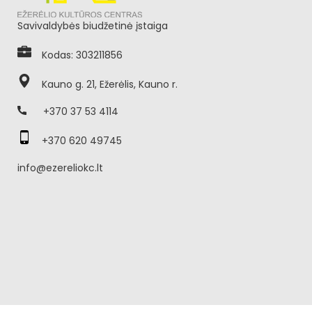
Savivaldybės biudžetinė įstaiga
Kodas: 303211856
Kauno g. 21, Ežerėlis, Kauno r.
+370 37 53 4114
+370 620 49745
info@ezereliokc.lt