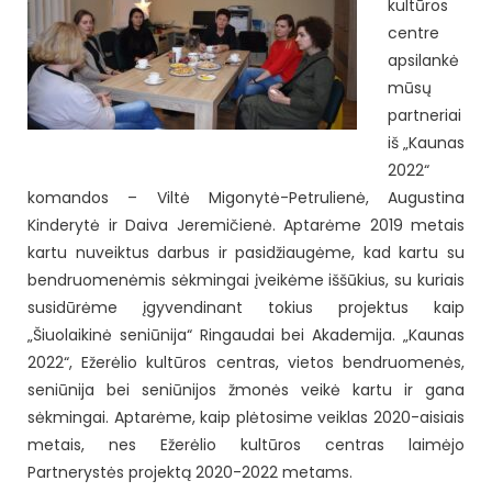
kultūros
centre
apsilankė
mūsų
partneriai
iš „Kaunas
2022“
komandos – Viltė Migonytė-Petrulienė, Augustina
Kinderytė ir Daiva Jeremičienė.
Aptarėme 2019 metais
kartu nuveiktus darbus ir pasidžiaugėme, kad kartu su
bendruomenėmis sėkmingai įveikėme iššūkius, su kuriais
susidūrėme įgyvendinant tokius projektus kaip
„Šiuolaikinė seniūnija“ Ringaudai bei Akademija. „Kaunas
2022“, Ežerėlio kultūros centras, vietos bendruomenės,
seniūnija bei seniūnijos žmonės veikė kartu ir gana
sėkmingai. Aptarėme, kaip plėtosime veiklas 2020-aisiais
metais, nes Ežerėlio kultūros centras laimėjo
Partnerystės projektą 2020-2022 metams.