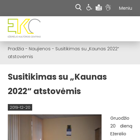
Meniu
Pradžia
-
Naujienos
-
Susitikimas su „Kaunas 2022“
atstovėmis
Susitikimas su „Kaunas
2022“ atstovėmis
2019-12-20
Gruodžio
20 dieną
Ežerėlio