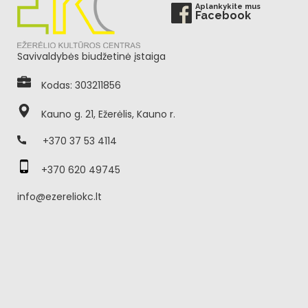
Aplankykite mus
Facebook
Savivaldybės biudžetinė įstaiga
Kodas: 303211856
Kauno g. 21, Ežerėlis, Kauno r.
+370 37 53 4114
+370 620 49745
info@ezereliokc.lt