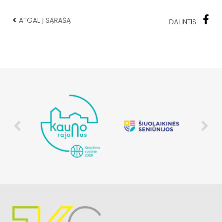
<
ATGAL Į SĄRAŠĄ
DALINTIS: