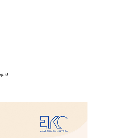
ojus!