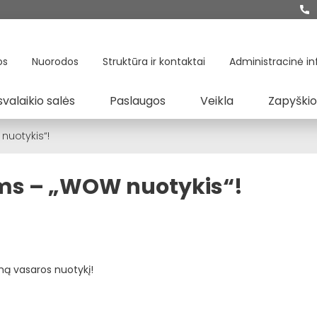
os
Nuorodos
Struktūra ir kontaktai
Administracinė in
svalaikio salės
Paslaugos
Veikla
Zapyškio
nuotykis“!
ms – „WOW nuotykis“!
ą vasaros nuotykį!