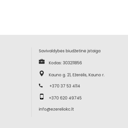
Savivaldybės biudžetinė įstaiga
Kodas: 303211856
Kauno g. 21, Ežerėlis, Kauno r.
+370 37 53 4114
+370 620 49745
info@ezereliokc.lt