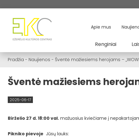
Apie mus
Naujien
Renginiai
Lai
Pradžia
-
Naujienos
-
Šventė mažiesiems herojams – „WOW 
Šventė mažiesiems heroja
2025-06-17
Birželio 27 d. 18:00 val.
mažuosius kviečiame į nepakartojam
Pikniko pievoje
Jūsų lauks: