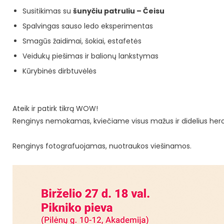
Susitikimas su
šunyčiu patruliu – Čeisu
Spalvingas sauso ledo eksperimentas
Smagūs žaidimai, šokiai, estafetės
Veidukų piešimas ir balionų lankstymas
Kūrybinės dirbtuvėlės
Ateik ir patirk tikrą WOW!
Renginys nemokamas, kviečiame visus mažus ir didelius her
Renginys fotografuojamas, nuotraukos viešinamos.