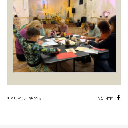
<
ATGAL Į SĄRAŠĄ
DALINTIS: