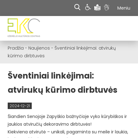
Meniu
Pradžia
-
Naujienos
-
Šventiniai linkėjimai: atvirukų
kūrimo dirbtuvės
Šventiniai linkėjimai:
atvirukų kūrimo dirbtuvės
2024-12-21
Šiandien Senojoje Zapyškio bažnyčioje vyko kūrybiškos ir
jaukios atviručių dekoravimo dirbtuvės!
Kiekviena atvirutė – unikali, pagaminta su meile ir laukia,