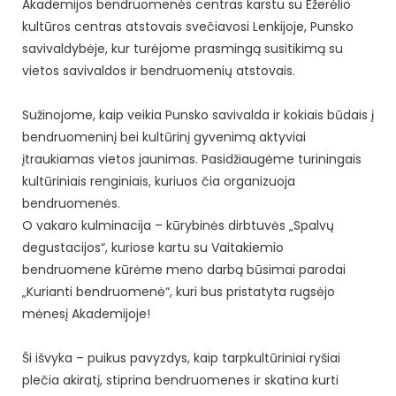
Akademijos bendruomenės centras karstu su Ežerėlio
kultūros centras atstovais svečiavosi Lenkijoje, Punsko
savivaldybėje, kur turėjome prasmingą susitikimą su
vietos savivaldos ir bendruomenių atstovais.
Sužinojome, kaip veikia Punsko savivalda ir kokiais būdais į
bendruomeninį bei kultūrinį gyvenimą aktyviai
įtraukiamas vietos jaunimas. Pasidžiaugėme turiningais
kultūriniais renginiais, kuriuos čia organizuoja
bendruomenės.
O vakaro kulminacija – kūrybinės dirbtuvės „Spalvų
degustacijos“, kuriose kartu su Vaitakiemio
bendruomene kūrėme meno darbą būsimai parodai
„Kurianti bendruomenė“, kuri bus pristatyta rugsėjo
mėnesį Akademijoje!
Ši išvyka – puikus pavyzdys, kaip tarpkultūriniai ryšiai
plečia akiratį, stiprina bendruomenes ir skatina kurti