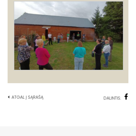
<
ATGAL Į SĄRAŠĄ
DALINTIS: