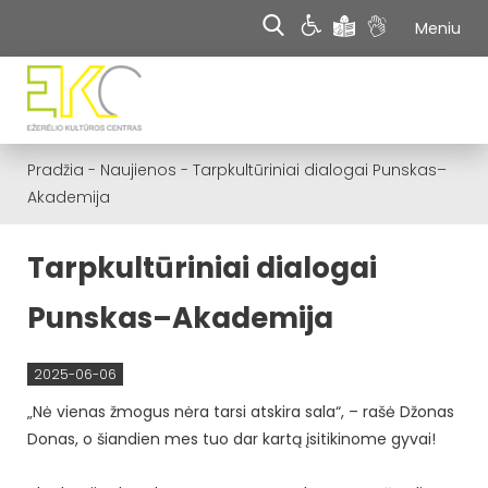
Meniu
Pradžia
-
Naujienos
-
Tarpkultūriniai dialogai Punskas–
Akademija
Tarpkultūriniai dialogai
Punskas–Akademija
2025-06-06
„Nė vienas žmogus nėra tarsi atskira sala“, – rašė Džonas
Donas, o šiandien mes tuo dar kartą įsitikinome gyvai!