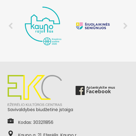
Aplankykite mus
Facebook
Savivaldybės biudžetinė įstaiga
Kodas: 303211856
Kauno g. 21, Ežerėlis, Kauno r.