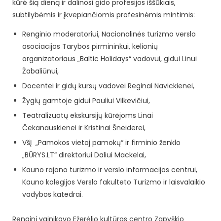
kūrė šią dieną ir dalinosi gido profesijos iššūkiais,
subtilybėmis ir įkvepiančiomis profesinėmis mintimis:
Renginio moderatoriui, Nacionalinės turizmo verslo
asociacijos Tarybos pirmininkui, kelionių
organizatoriaus „Baltic Holidays“ vadovui, gidui Linui
Žabaliūnui,
Docentei ir gidų kursų vadovei Reginai Navickienei,
Žygių gamtoje gidui Pauliui Vilkevičiui,
Teatralizuotų ekskursijų kūrėjoms Linai
Čekanauskienei ir Kristinai Šneiderei,
VšĮ „Pamokos vietoj pamokų“ ir firminio ženklo
„BŪRYS.LT“ direktoriui Daliui Mackelai,
Kauno rajono turizmo ir verslo informacijos centrui,
Kauno kolegijos Verslo fakulteto Turizmo ir laisvalaikio
vadybos katedrai.
Renginį vainikavo Ežerėlio kultūros centro Zapyškio