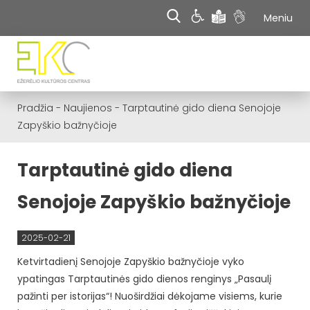
Meniu
Pradžia
-
Naujienos
-
Tarptautinė gido diena Senojoje
Zapyškio bažnyčioje
Tarptautinė gido diena
Senojoje Zapyškio bažnyčioje
2025-02-21
Ketvirtadienį Senojoje Zapyškio bažnyčioje vyko
ypatingas Tarptautinės gido dienos renginys „Pasaulį
pažinti per istorijas“! Nuoširdžiai dėkojame visiems, kurie