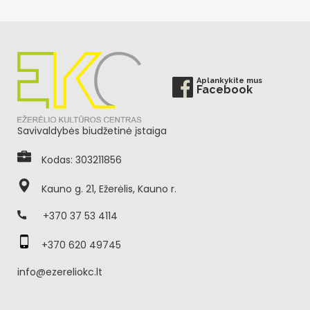
Aplankykite mus
Facebook
Savivaldybės biudžetinė įstaiga
Kodas: 303211856
Kauno g. 21, Ežerėlis, Kauno r.
+370 37 53 4114
+370 620 49745
info@ezereliokc.lt