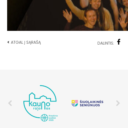
<
ATGAL Į SĄRAŠĄ
DALINTIS: