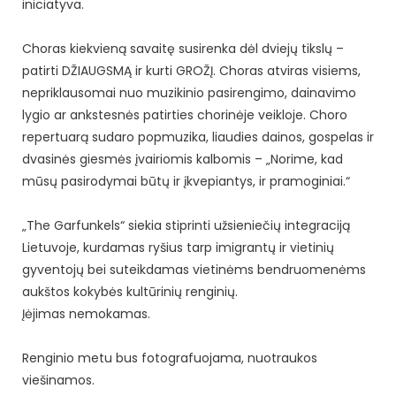
iniciatyva.
Choras kiekvieną savaitę susirenka dėl dviejų tikslų –
patirti DŽIAUGSMĄ ir kurti GROŽĮ. Choras atviras visiems,
nepriklausomai nuo muzikinio pasirengimo, dainavimo
lygio ar ankstesnės patirties chorinėje veikloje. Choro
repertuarą sudaro popmuzika, liaudies dainos, gospelas ir
dvasinės giesmės įvairiomis kalbomis – „Norime, kad
mūsų pasirodymai būtų ir įkvepiantys, ir pramoginiai.“
„The Garfunkels“ siekia stiprinti užsieniečių integraciją
Lietuvoje, kurdamas ryšius tarp imigrantų ir vietinių
gyventojų bei suteikdamas vietinėms bendruomenėms
aukštos kokybės kultūrinių renginių.
Įėjimas nemokamas.
Renginio metu bus fotografuojama, nuotraukos
viešinamos.