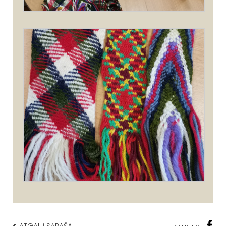
<
ATGAL Į SĄRAŠĄ