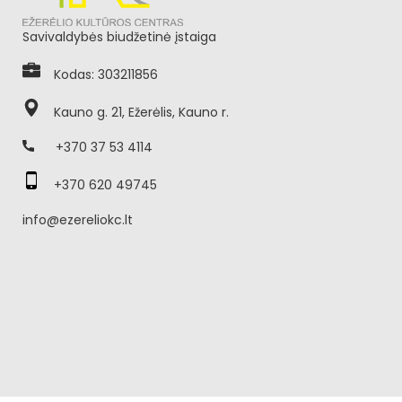
Savivaldybės biudžetinė įstaiga
Kodas: 303211856
Kauno g. 21, Ežerėlis, Kauno r.
+370 37 53 4114
+370 620 49745
info@ezereliokc.lt