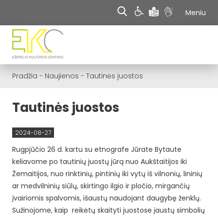
Meniu
Pradžia
-
Naujienos
-
Tautinės juostos
Tautinės juostos
2024-08-27
Rugpjūčio 26 d. kartu su etnografe Jūrate Bytaute
keliavome po tautinių juostų jūrą nuo Aukštaitijos iki
Žemaitijos, nuo rinktinių, pintinių iki vytų iš vilnonių, lininių
ar medvilninių siūlų, skirtingo ilgio ir pločio, mirgančių
įvairiomis spalvomis, išaustų naudojant daugybę ženklų.
Sužinojome, kaip reikėtų skaityti juostose įaustų simbolių