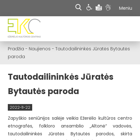
Meniu
Pradžia
-
Naujienos
-
Tautodailininkės Jūratės Bytautės
paroda
Tautodailininkės Jūratės
Bytautės paroda
2022-11-22
Zapyškio seniūnijos salėje veikia Ežerėlio kultūros centro
etnografės, folkloro ansamblio „Altonė“ vadovės,
tautodailininkės Jūratės Bytautės parodos, skirta