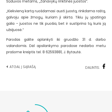
Sūduvos metams, „Zanavykų rinktinės juostos“.
„Kiekvieną kartą ruošdamasi austi juostą, rinkdama raštą,
galvoju apie žmogų, kuriam ji skirta. Tikiu jų ypatinga
galia – juostos ne tik puošia, bet ir sustiprina tą, kuris ją
užsijuosė.“
Parodas galite aplankyti iki gruodžio 31 d. darbo
valandomis. Dėl apsilankymo parodose nedarbo metu
prašome kreiptis tel. 8 62593881, J. Bytautė.
<
ATGAL Į SĄRAŠĄ
DALINTIS: