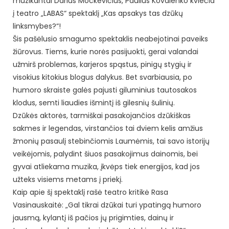
muzikantai Darius Mockevičius, Paulius Kovalenko kviečia
į teatro „LABAS“ spektaklį „Kas apsakys tas dzūkų
linksmybes?“!
Šis pašėlusio smagumo spektaklis neabejotinai paveiks
žiūrovus. Tiems, kurie norės pasijuokti, gerai valandai
užmirš problemas, karjeros spąstus, pinigų stygių ir
visokius kitokius blogus dalykus. Bet svarbiausia, po
humoro skraiste galės pajusti giluminius tautosakos
klodus, semti liaudies išmintį iš gilesnių šulinių.
Dzūkės aktorės, tarmiškai pasakojančios dzūkiškas
sakmes ir legendas, virstančios tai dviem kelis amžius
žmonių pasaulį stebinčiomis Laumėmis, tai savo istorijų
veikėjomis, palydint šiuos pasakojimus dainomis, bei
gyvai atliekama muzika, įkvėps tiek energijos, kad jos
užteks visiems metams į priekį.
Kaip apie šį spektaklį rašė teatro kritikė Rasa
Vasinauskaitė: „Gal tikrai dzūkai turi ypatingą humoro
jausmą, kylantį iš pačios jų prigimties, dainų ir