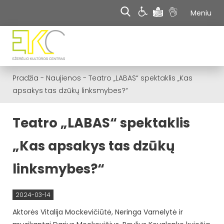
Meniu
Pradžia
-
Naujienos
-
Teatro „LABAS“ spektaklis „Kas
apsakys tas dzūkų linksmybes?“
Teatro „LABAS“ spektaklis
„Kas apsakys tas dzūkų
linksmybes?“
2024-03-14
Aktorės Vitalija Mockevičiūtė, Neringa Varnelytė ir