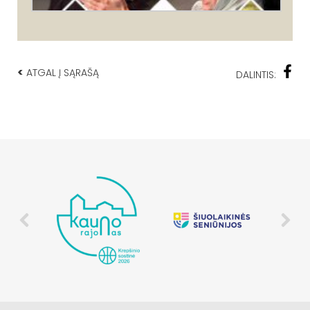
<
ATGAL Į SĄRAŠĄ
DALINTIS: