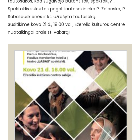
tautosakos, kad sugalvojo būtent tokį spektaklį?“..
Spektaklis sukurtas pagal tautosakininko P. Zalansko, R.
Sabaliauskienės ir kt. užrašytą tautosaką.
Susitikime kovo 21 d., 18.00 val., Ežerėlio kultūros centre
nuotaikingai praleisti vakarą!