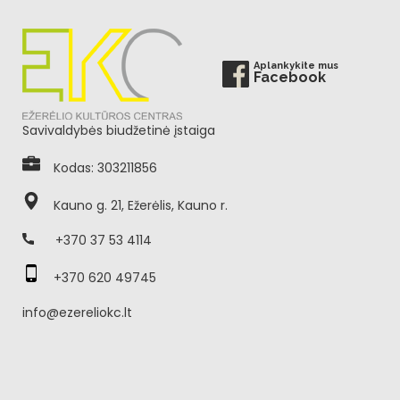
Aplankykite mus
Facebook
Savivaldybės biudžetinė įstaiga
Kodas: 303211856
Kauno g. 21, Ežerėlis, Kauno r.
+370 37 53 4114
+370 620 49745
info@ezereliokc.lt