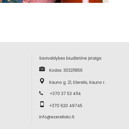
Savivaldybės biudžetinė įstaiga
Kodas: 303211856
Kauno g. 21, Ežerėlis, Kauno r.
+370 37 53 4114
+370 620 49745
info@ezereliokc.lt