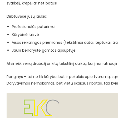
švarkelį, krepšį ar net batus!
Dirbtuvėse jūsų laukia:
Profesionalūs patarimai
Kūrybinė laisvė
Visos reikalingos priemonės (tekstiliniai dažai, teptukai, tr
Jauki bendrystė gamtos apsuptyje
Atsinešk seną drabužį ar kitą tekstilinį daiktą, kurį nori atnauj
Renginys – tai ne tik kūryba, bet ir pokalbis apie tvarumą, s
Dalyvavimas nemokamas, bet vietų skaičius ribotas, tad kvie