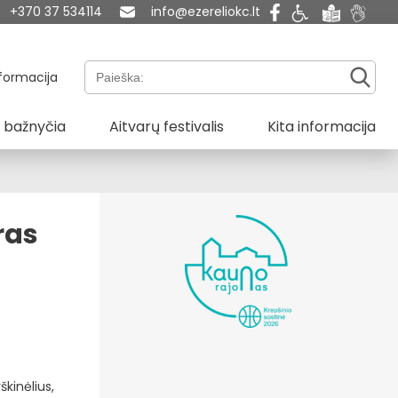
+370 37 534114
info@ezereliokc.lt
Paieška:
formacija
 bažnyčia
Aitvarų festivalis
Kita informacija
ras
škinėlius,