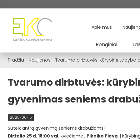
Apie mus
Naujien
Renginiai
Lai
Pradžia
-
Naujienos
-
Tvarumo dirbtuvės: kūrybinė tapyba a
Tvarumo dirbtuvės: kūrybin
gyvenimas seniems drabu
2025-06-15
Suteik antrą gyvenimą seniems drabužiams!
Birželio 25 d. 18:00 val.
kviečiame į
Pikniko Pievą
, į kūrybi