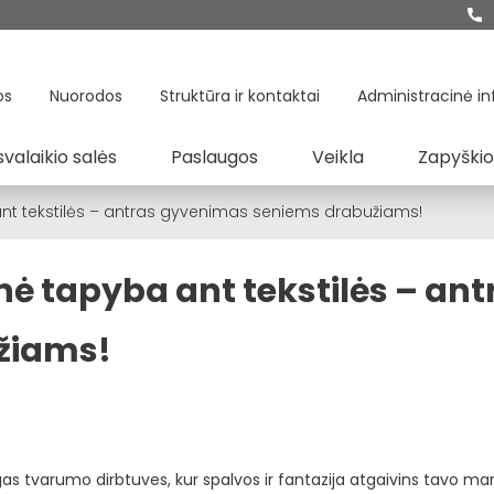
os
Nuorodos
Struktūra ir kontaktai
Administracinė in
svalaikio salės
Paslaugos
Veikla
Zapyškio
nt tekstilės – antras gyvenimas seniems drabužiams!
ė tapyba ant tekstilės – ant
žiams!
ngas tvarumo dirbtuves, kur spalvos ir fantazija atgaivins tavo mar