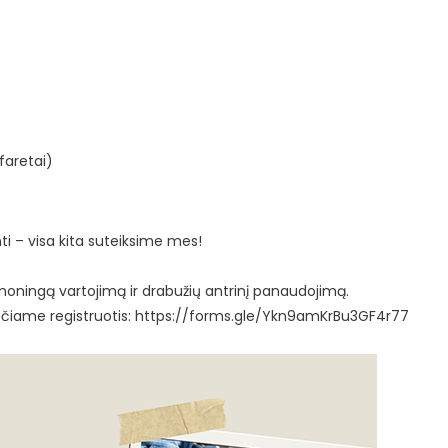
afaretai)
inti – visa kita suteiksime mes!
ąmoningą vartojimą ir drabužių antrinį panaudojimą.
čiame registruotis:
https://forms.gle/Ykn9amKrBu3GF4r77