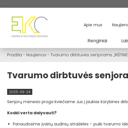
Apie mus
Naujien
Renginiai
Lai
Pradžia
-
Naujienos
-
Tvarumo dirbtuvės senjorams „RIŠTINĖS
Tvarumo dirbtuvės senjora
2025-09-24
Senjorų mėnesio proga kviečiame Jus į jaukias kūrybines dirbt
Kodėl verta dalyvauti?
Panaudosime įvairių audinių atraižėles – puiki tvarumo idė