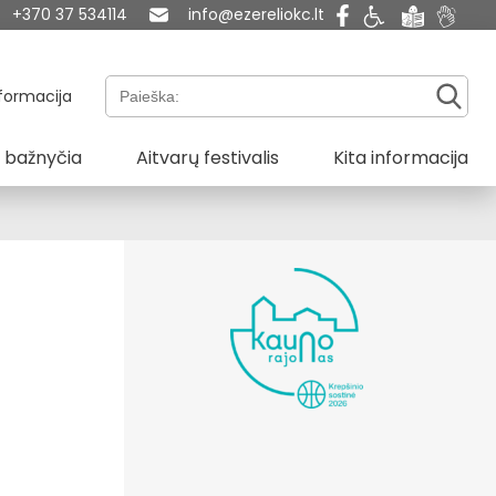
+370 37 534114
info@ezereliokc.lt
Paieška:
formacija
 bažnyčia
Aitvarų festivalis
Kita informacija