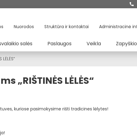
os
Nuorodos
Struktūra ir kontaktai
Administracinė in
svalaikio salės
Paslaugos
Veikla
Zapyškio
 LĖLĖS“
ms „RIŠTINĖS LĖLĖS“
uves, kuriose pasimokysime rišti tradicines lėlytes!
ja!