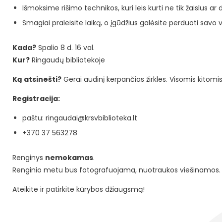
Išmoksime rišimo technikos, kuri leis kurti ne tik žaislus a
Smagiai praleisite laiką, o įgūdžius galėsite perduoti sav
Kada?
Spalio 8 d. 16 val.
Kur?
Ringaudų bibliotekoje
Ką atsinešti?
Gerai audinį kerpančias žirkles. Visomis kito
Registracija:
paštu: ringaudai@krsvbiblioteka.lt
+370 37 563278
Renginys
nemokamas
.
Renginio metu bus fotografuojama, nuotraukos viešinamos.
Ateikite ir patirkite kūrybos džiaugsmą!