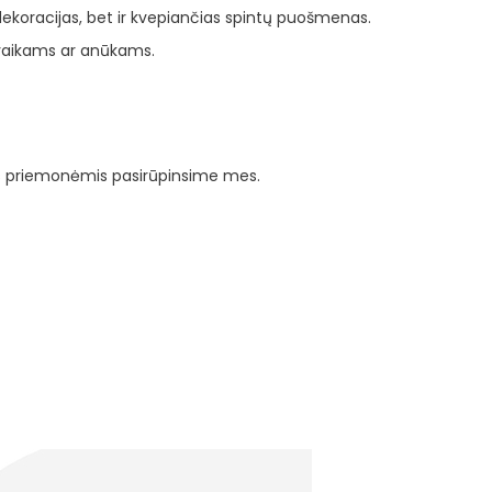
r dekoracijas, bet ir kvepiančias spintų puošmenas.
o vaikams ar anūkams.
mis priemonėmis pasirūpinsime mes.