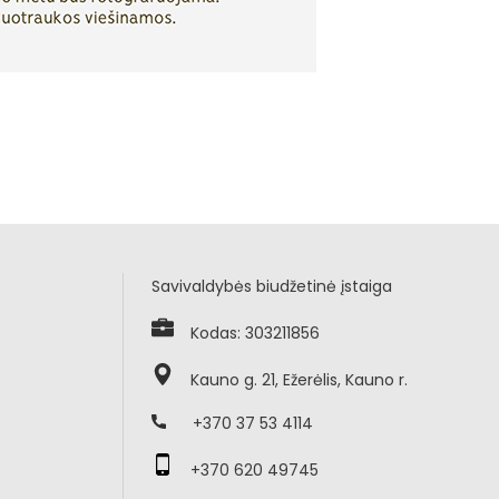
Savivaldybės biudžetinė įstaiga
Kodas: 303211856
Kauno g. 21, Ežerėlis, Kauno r.
+370 37 53 4114
+370 620 49745