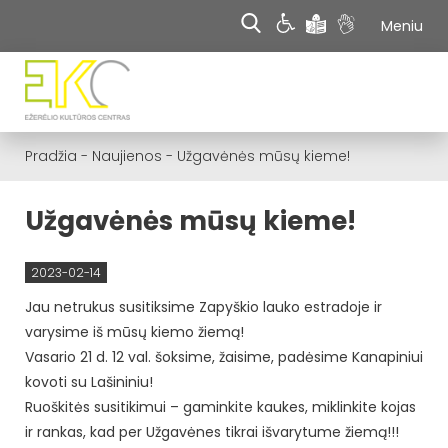
Meniu
Pradžia
-
Naujienos
-
Užgavėnės mūsų kieme!
Užgavėnės mūsų kieme!
2023-02-14
Jau netrukus susitiksime Zapyškio lauko estradoje ir
varysime iš mūsų kiemo žiemą!
Vasario 21 d. 12 val. šoksime, žaisime, padėsime Kanapiniui
kovoti su Lašininiu!
Ruoškitės susitikimui – gaminkite kaukes, miklinkite kojas
ir rankas, kad per Užgavėnes tikrai išvarytume žiemą!!!