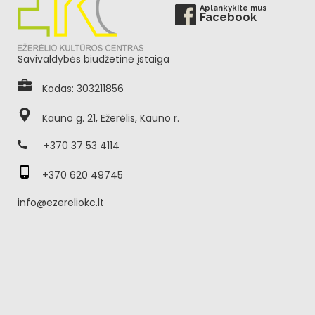
Aplankykite mus
Facebook
Savivaldybės biudžetinė įstaiga
Kodas: 303211856
Kauno g. 21, Ežerėlis, Kauno r.
+370 37 53 4114
+370 620 49745
info@ezereliokc.lt