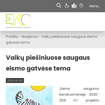
Meniu
Pradžia
-
Naujienos
-
Vaikų piešiniuose saugaus eismo
gatvėse tema
Vaikų piešiniuose saugaus
eismo gatvėse tema
2021-01-30
„Eismo saugumo
bendruomenėje 2020-
2021 m.“ projekto