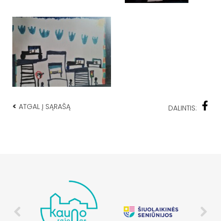
<
ATGAL Į SĄRAŠĄ
DALINTIS: