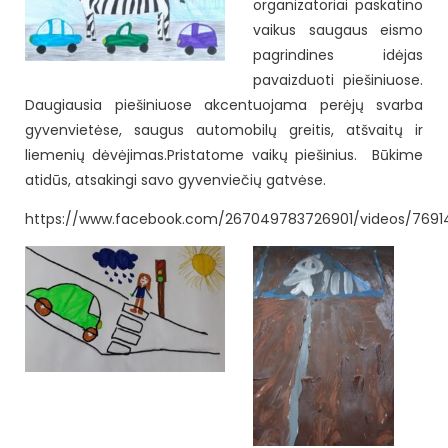
organizatoriai paskatino
vaikus saugaus eismo
pagrindines idėjas
pavaizduoti piešiniuose.
Daugiausia piešiniuose akcentuojama perėjų svarba
gyvenvietėse, saugus automobilų greitis, atšvaitų ir
liemenių dėvėjimas.
Pristatome vaikų piešinius. Būkime
atidūs, atsakingi savo gyvenviečių gatvėse.
https://www.facebook.com/267049783726901/videos/7691