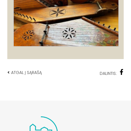
<
ATGAL Į SĄRAŠĄ
DALINTIS: