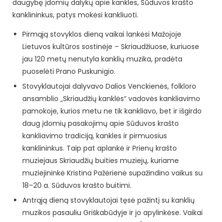
daugybę įdomių dalykų apie kankles, Sūduvos krašto
kanklininkus, patys mokėsi kankliuoti.
Pirmąją stovyklos dieną vaikai lankėsi Mažojoje
Lietuvos kultūros sostinėje – Skriaudžiuose, kuriuose
jau 120 metų nenutyla kanklių muzika, pradėta
puoselėti Prano Puskunigio.
Stovyklautojai dalyvavo Dalios Venckienės, folkloro
ansamblio „Skriaudžių kanklės“ vadovės kankliavimo
pamokoje, kurios metu ne tik kankliavo, bet ir išgirdo
daug įdomių pasakojimų apie Sūduvos krašto
kankliavimo tradiciją, kankles ir pirmuosius
kanklininkus. Taip pat aplankė ir Prienų krašto
muziejaus Skriaudžių buities muziejų, kuriame
muziejininkė Kristina Pažėrienė supažindino vaikus su
18–20 a. Sūduvos krašto buitimi.
Antrąją dieną stovyklautojai tęsė pažintį su kanklių
muzikos pasauliu Griškabūdyje ir jo apylinkėse. Vaikai