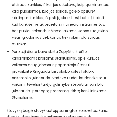
atsirado kanklės, iš kur jos atkeliavo, kaip gaminamos,
kaip puošiamos, kuo jos skiriasi, galėjo apžiūrėti
skirtingas kankles, išgirsti jų skambesį, bet ir įsitikinti,
kad kanklės ne tik praeito šimtmečio instrumentas,
bet puikiai tinkantis ir šiems laikams: Jonas tuo įtikino
visus, grodamas tiek kantri, tiek rokenrolo stiliaus
muziką!
Penktoji diena buvo skirta Zapyškio krašto
kanklininkams broliams Staniuliams, apie kuriuos
vaikams daug įdomaus papasakojo Staniulių
provaikaitė Ringaudų laisvalaikio salės folkloro
ansamblio „Ringauda“ vadovė Liuda Liaudanskaitė. Ir
vaikai, ir tėveliai turėjo galimybę stebėti ansamblio
„Ringauda“ parengtą programą, skirtą kanklininkams
Staniuliams.
Stovyklą baigė stovyklautojų surengtas koncertas, kuris,
tikimės, duos impulsą vaikams ir toliau mokytis