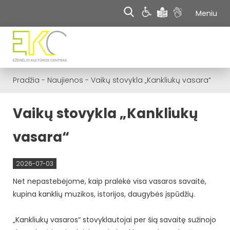
Meniu
Pradžia
-
Naujienos
-
Vaikų stovykla „Kankliukų vasara“
Vaikų stovykla „Kankliukų
vasara“
2026-07-03
Net nepastebėjome, kaip pralėkė visa vasaros savaitė,
kupina kanklių muzikos, istorijos, daugybės įspūdžių.
„Kankliukų vasaros“ stovyklautojai per šią savaitę sužinojo