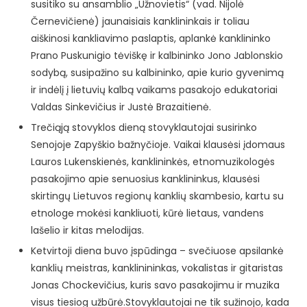
susitiko su ansamblio „Užnovietis“ (vad. Nijolė
Černevičienė) jaunaisiais kanklininkais ir toliau
aiškinosi kankliavimo paslaptis, aplankė kanklininko
Prano Puskunigio tėviškę ir kalbininko Jono Jablonskio
sodybą, susipažino su kalbininko, apie kurio gyvenimą
ir indėlį į lietuvių kalbą vaikams pasakojo edukatoriai
Valdas Sinkevičius ir Justė Brazaitienė.
Trečiąją stovyklos dieną stovyklautojai susirinko
Senojoje Zapyškio bažnyčioje. Vaikai klausėsi įdomaus
Lauros Lukenskienės, kanklininkės, etnomuzikologės
pasakojimo apie senuosius kanklininkus, klausėsi
skirtingų Lietuvos regionų kanklių skambesio, kartu su
etnologe mokėsi kankliuoti, kūrė lietaus, vandens
lašelio ir kitas melodijas.
Ketvirtoji diena buvo įspūdinga – svečiuose apsilankė
kanklių meistras, kanklinininkas, vokalistas ir gitaristas
Jonas Chockevičius, kuris savo pasakojimu ir muzika
visus tiesiog užbūrė.Stovyklautojai ne tik sužinojo, kada