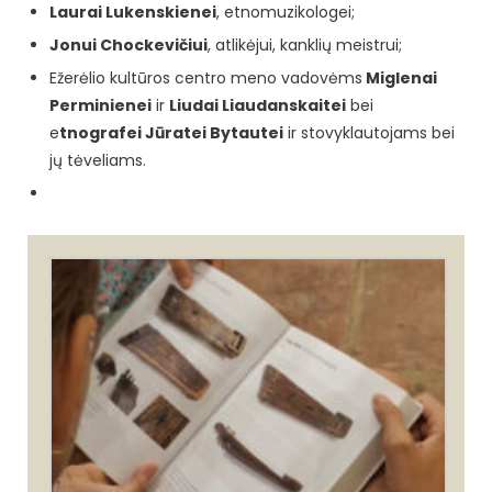
Laurai Lukenskienei
, etnomuzikologei;
Jonui Chockevičiui
, atlikėjui, kanklių meistrui;
Ežerėlio kultūros centro meno vadovėms
Miglenai
Perminienei
ir
Liudai Liaudanskaitei
bei
e
tnografei Jūratei Bytautei
ir stovyklautojams bei
jų tėveliams.