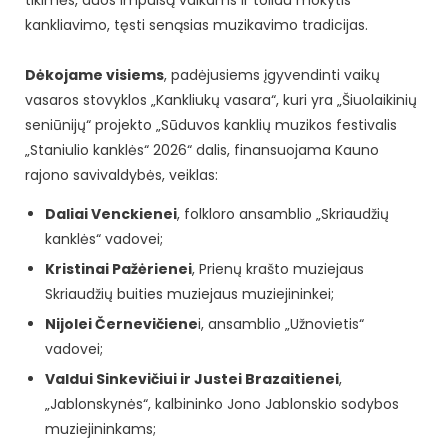
kankliavimo, tęsti senąsias muzikavimo tradicijas.
Dėkojame visiems
, padėjusiems įgyvendinti vaikų
vasaros stovyklos „Kankliukų vasara“, kuri yra „Šiuolaikinių
seniūnijų“ projekto „Sūduvos kanklių muzikos festivalis
„Staniulio kanklės“ 2026“ dalis, finansuojama Kauno
rajono savivaldybės, veiklas:
Daliai Venckienei
, folkloro ansamblio „Skriaudžių
kanklės“ vadovei;
Kristinai Pažėrienei
, Prienų krašto muziejaus
Skriaudžių buities muziejaus muziejininkei;
Nijolei Černevičiene
i, ansamblio „Užnovietis“
vadovei;
Valdui Sinkevičiui ir Justei Brazaitienei
,
„Jablonskynės“, kalbininko Jono Jablonskio sodybos
muziejininkams;