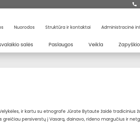
os
Nuorodos
Struktūra ir kontaktai
Administracinė in
svalaikio salės
Paslaugos
Veikla
Zapyškio
 Velykėles, ir kartu su etnografe Jūrate Bytaute žaidė tradicinius 
is greičiau persiverstų į Vasarą, dainavo, rideno margučius ir netg