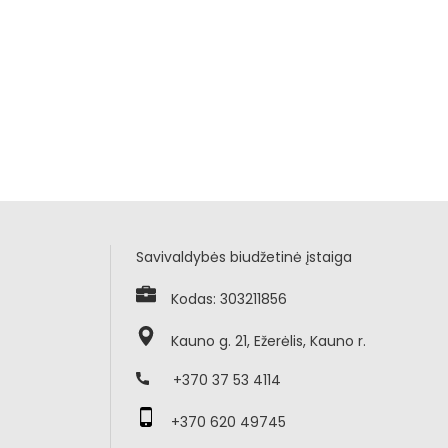
Savivaldybės biudžetinė įstaiga
Kodas: 303211856
Kauno g. 21, Ežerėlis, Kauno r.
+370 37 53 4114
+370 620 49745