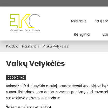
Apie mus
Naujien
Renginiai
Lai
Pradžia
-
Naujienos
-
Vaikų Velykėlės
Vaikų Velykėlės
2026-04-10
Balandžio 10 d. Zapyškio mažieji pradėjo švęsti Atvelykį, vaikų
suposi, linkėdami gero derliaus, vertėsi per baslį, kad Pavasar
suskaičiavo grįžtančius gandrus!
Šviesaus visiems Atvelykio!