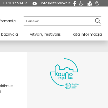
+370 37 534114
info@ezereliokc.lt
Paieška:
formacija
 bažnyčia
Aitvarų festivalis
Kita informacija
žaidimus:
i