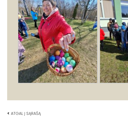
<
ATGAL Į SĄRAŠĄ