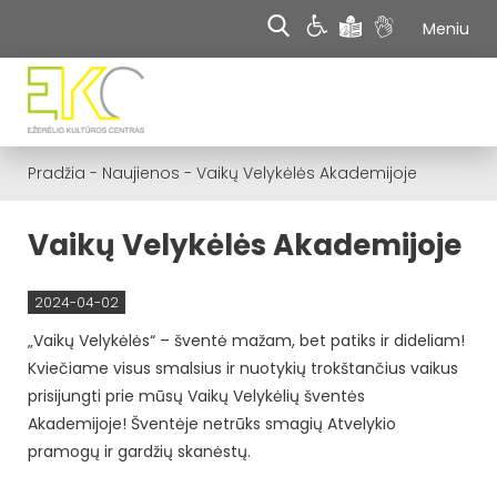
Meniu
Pradžia
-
Naujienos
-
Vaikų Velykėlės Akademijoje
Vaikų Velykėlės Akademijoje
2024-04-02
„Vaikų Velykėlės“ – šventė mažam, bet patiks ir dideliam!
Kviečiame visus smalsius ir nuotykių trokštančius vaikus
prisijungti prie mūsų Vaikų Velykėlių šventės
Akademijoje! Šventėje netrūks smagių Atvelykio
pramogų ir gardžių skanėstų.