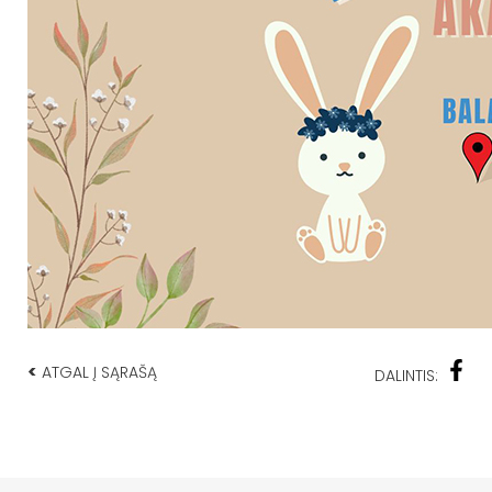
<
ATGAL Į SĄRAŠĄ
DALINTIS: