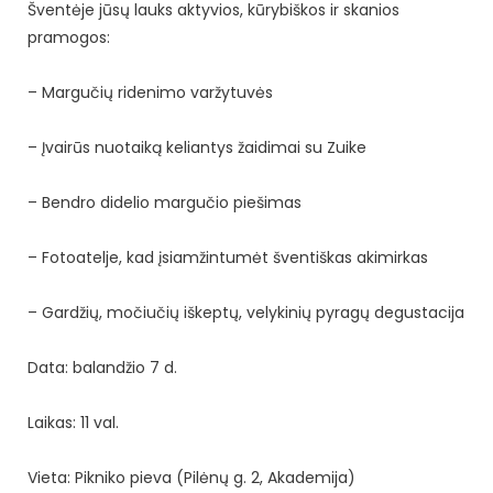
Šventėje jūsų lauks aktyvios, kūrybiškos ir skanios
pramogos:
– Margučių ridenimo varžytuvės
– Įvairūs nuotaiką keliantys žaidimai su Zuike
– Bendro didelio margučio piešimas
– Fotoatelje, kad įsiamžintumėt šventiškas akimirkas
– Gardžių, močiučių iškeptų, velykinių pyragų degustacija
Data: balandžio 7 d.
Laikas: 11 val.
Vieta: Pikniko pieva (Pilėnų g. 2, Akademija)