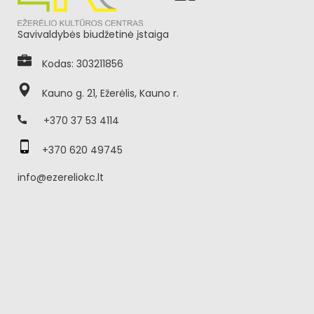
Savivaldybės biudžetinė įstaiga
Kodas: 303211856
Kauno g. 21, Ežerėlis, Kauno r.
+370 37 53 4114
+370 620 49745
info@ezereliokc.lt