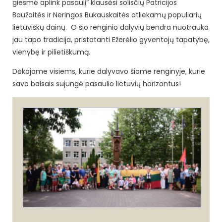
giesmė aplink pasaulį“ klausėsi solisčių Patricijos
Baužaitės ir Neringos Bukauskaitės atliekamų populiarių
lietuviškų dainų. O šio renginio dalyvių bendra nuotrauka
jau tapo tradicija, pristatanti Ežerėlio gyventojų tapatybę,
vienybę ir pilietiškumą.
Dėkojame visiems, kurie dalyvavo šiame renginyje, kurie
savo balsais sujungė pasaulio lietuvių horizontus!