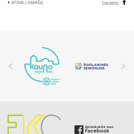
<
ATGAL Į SĄRAŠĄ
DALINTIS:
Aplankykite mus
Facebook