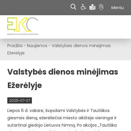
Meniu
Pradžia
-
Naujienos
-
Valstybės dienos minėjimas
Ežerėlyje
Valstybės dienos minėjimas
Ežerėlyje
2025-07-07
Liepos 6 d. vakare, švęsdami Valstybės ir Tautiškos
giesmės dieną, ežerėliečiai miesto aikštėje vieningai ir
sutartinai giedojo Lietuvos himną. Po akcijos „Tautiška