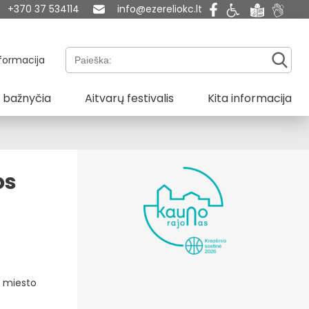
+370 37 534114
info@ezereliokc.lt
Paieška:
formacija
 bažnyčia
Aitvarų festivalis
Kita informacija
os
o miesto