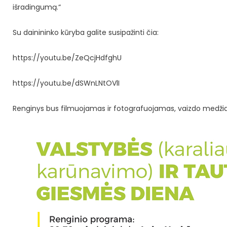
išradingumą.“
Su dainininko kūryba galite susipažinti čia:
https://youtu.be/ZeQcjHdfghU
https://youtu.be/dSWnLNtOVlI
Renginys bus filmuojamas ir fotografuojamas, vaizdo medžia