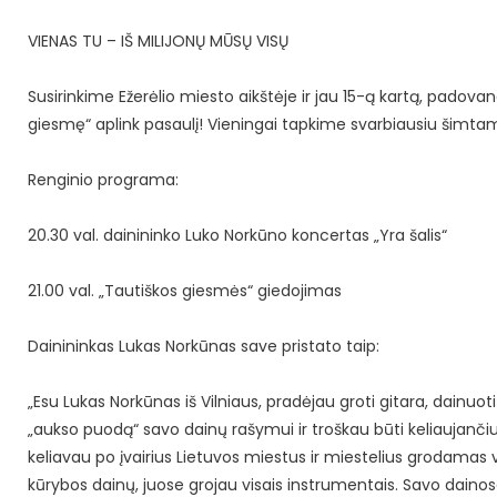
VIENAS TU – IŠ MILIJONŲ MŪSŲ VISŲ
Susirinkime Ežerėlio miesto aikštėje ir jau 15-ą kartą, padov
giesmę“ aplink pasaulį! Vieningai tapkime svarbiausiu šim
Renginio programa:
20.30 val. dainininko Luko Norkūno koncertas „Yra šalis“
21.00 val. „Tautiškos giesmės“ giedojimas
Dainininkas Lukas Norkūnas save pristato taip:
„Esu Lukas Norkūnas iš Vilniaus, pradėjau groti gitara, dainuot
„aukso puodą“ savo dainų rašymui ir troškau būti keliaujančiu
keliavau po įvairius Lietuvos miestus ir miestelius grodamas v
kūrybos dainų, juose grojau visais instrumentais. Savo dainos