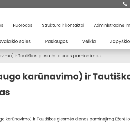
os
Nuorodos
Struktūra ir kontaktai
Administracinė in
svalaikio salės
Paslaugos
Veikla
Zapyškio
avimo) ir Tautiškos giesmės dienos paminėjimas
augo karūnavimo) ir Tautišk
as
daugo karūnavimo) ir Tautiškos giesmės dienos paminėjimą Ežerėli