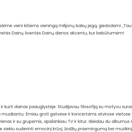
anokime vieni kitiems vieningą milijonų balsų jėgą, giedodami „Tau
tametės Dainų šventės Dainų dienos akcentu, kur bebūtumėm!
i ir kurti dainas paauglystėje. Studijavau filosofiją su motyvu sur
 muzikantu. Ėmiau groti gatvėse ir koncertams atvirose vietose V
ienas ir su grupėmis, apsilankiau TV ir kitur. Išleidau du albumus
e siekiu suderinti emocinį krūvį, žodžių prasmingumą bei muzikinį