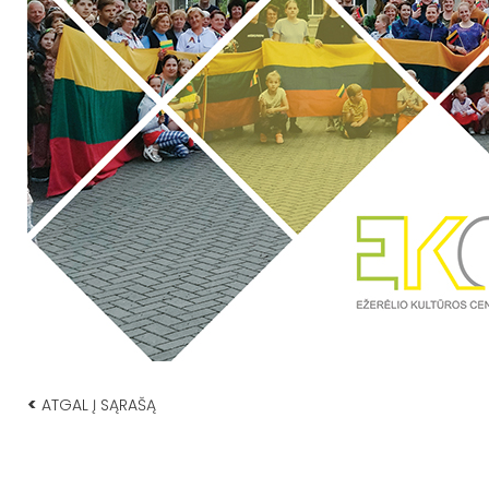
<
ATGAL Į SĄRAŠĄ