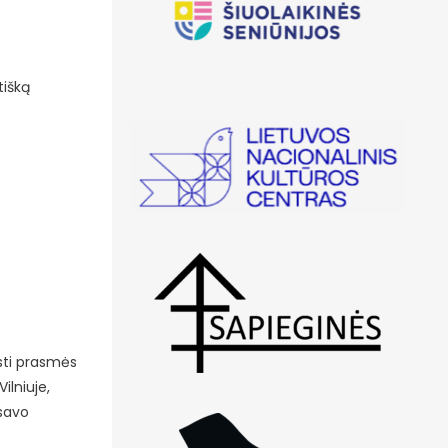
tišką
asti prasmės
ilniuje,
 savo