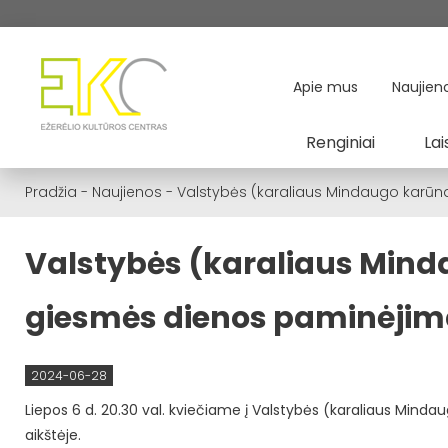
Apie mus
Naujien
Renginiai
Lai
Pradžia
-
Naujienos
-
Valstybės (karaliaus Mindaugo karūn
Valstybės (karaliaus Mind
giesmės dienos paminėjim
2024-06-28
Liepos 6 d. 20.30 val. kviečiame į Valstybės (karaliaus Min
aikštėje.