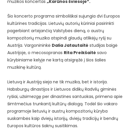
muzikos koncertas
„Karūnos šviesoje“.
Šio koncerto programa simboliškai sujungia dvi Europos
kultūrines tradicijas. Lietuvių autorių kūriniai pasirinkti
pagerbiant artėjančią Valstybės dieną, o austrų
kompozitorių muzika atspindi glaudų atlikėjų ryšį su
Austrija. Vargonininkė
Dalia Jatautaitė
studijas baigė
Austrijoje, o mecosopranas
Rita Preikšaitė
savo
kūrybiniame kelyje ne kartą atsigręžė į šios šalies
muzikinę kultūrą.
Lietuvą ir Austriją sieja ne tik muzika, bet ir istorija.
Habsburgų dinastijos ir Lietuvos didikų Radvilų giminės
ryšiai, užsimezgę per dinastines santuokas, primena apie
šimtmečius trunkantį kultūrų dialogą. Todėl šio vakaro
programoje lietuvių ir austrų kompozitorių kūryba
suskambės kaip dviejų istorijų, dviejų tradicijų ir bendrų
Europos kultūros šaknų susitikimas.