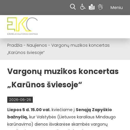
Meniu
Pradžia
-
Naujienos
-
Vargonų muzikos koncertas
„Karūnos šviesoje“
Vargonų muzikos koncertas
„Karūnos šviesoje“
2026-06-26
Liepos 5 d. 15.00 val.
kviečiame į
Senąją Zapyškio
bažnyčią,
kur Valstybės (Lietuvos karaliaus Mindaugo
karūnavimo) dienos išvakarėse skambės vargonų