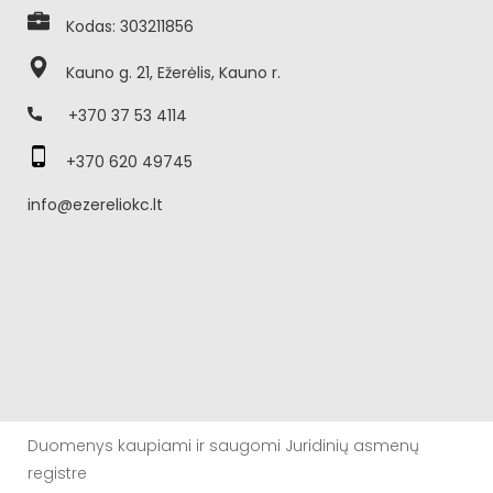
Kodas: 303211856
Kauno g. 21, Ežerėlis, Kauno r.
+370 37 53 4114
+370 620 49745
info@ezereliokc.lt
Duomenys kaupiami ir saugomi Juridinių asmenų
registre