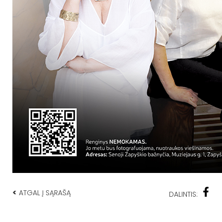
<
ATGAL Į SĄRAŠĄ
DALINTIS: