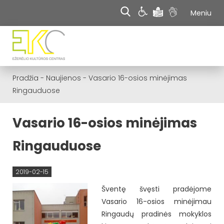
Meniu
Pradžia
-
Naujienos
-
Vasario 16-osios minėjimas
Ringauduose
Vasario 16-osios minėjimas
Ringauduose
2019-02-15
Šventę švęsti pradėjome
Vasario 16-osios minėjimau
Ringaudų pradinės mokyklos