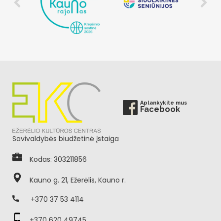
Aplankykite mus
Facebook
Savivaldybės biudžetinė įstaiga
Kodas: 303211856
Kauno g. 21, Ežerėlis, Kauno r.
+370 37 53 4114
+370 620 49745