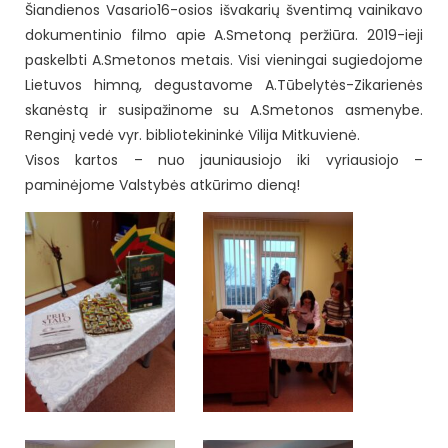
Šiandienos Vasario16-osios išvakarių šventimą vainikavo
dokumentinio filmo apie A.Smetoną peržiūra. 2019-ieji
paskelbti A.Smetonos metais. Visi vieningai sugiedojome
Lietuvos himną, degustavome A.Tūbelytės-Zikarienės
skanėstą ir susipažinome su A.Smetonos asmenybe.
Renginį vedė vyr. bibliotekininkė Vilija Mitkuvienė.
Visos kartos – nuo jauniausiojo iki vyriausiojo –
paminėjome Valstybės atkūrimo dieną!