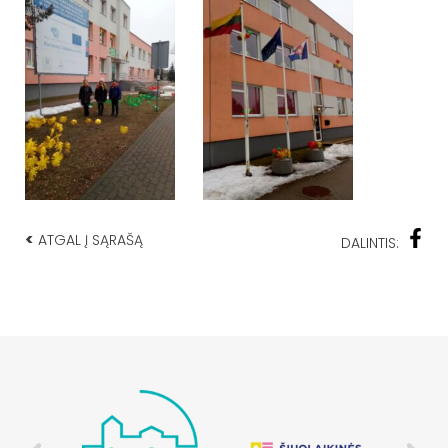
<
ATGAL Į SĄRAŠĄ
DALINTIS: