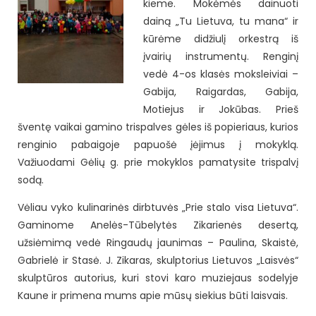
kieme. Mokėmės dainuoti
dainą „Tu Lietuva, tu mana“ ir
kūrėme didžiulį orkestrą iš
įvairių instrumentų. Renginį
vedė 4-os klasės moksleiviai –
Gabija, Raigardas, Gabija,
Motiejus ir Jokūbas. Prieš
šventę vaikai gamino trispalves gėles iš popieriaus, kurios
renginio pabaigoje papuošė įėjimus į mokyklą.
Važiuodami Gėlių g. prie mokyklos pamatysite trispalvį
sodą.
Vėliau vyko kulinarinės dirbtuvės „Prie stalo visa Lietuva“.
Gaminome Anelės-Tūbelytės Zikarienės desertą,
užsiėmimą vedė Ringaudų jaunimas – Paulina, Skaistė,
Gabrielė ir Stasė. J. Zikaras, skulptorius Lietuvos „Laisvės“
skulptūros autorius, kuri stovi karo muziejaus sodelyje
Kaune ir primena mums apie mūsų siekius būti laisvais.