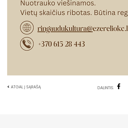
<
ATGAL Į SĄRAŠĄ
DALINTIS: