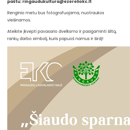
paštu: ringaudukultura@ezereliokc.lt
Renginio metu bus fotografuojama, nuotraukos
viešinamos.
Ateikite įkvėpti pavasario dvelksmo ir pasigaminti šiltą,
rankų darbo simbolį, kuris papuoš namus ir širdį!