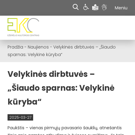
Meniu
Pradžia
-
Naujienos
-
Velykinės dirbtuvės – „Šiaudo
sparnas: Velykinė kūryba“
Velykinės dirbtuvės –
„Šiaudo sparnas: Velykinė
kūryba“
2025-03-27
Paukštis – vienas pirmųjų pavasario šauklių, atnešantis