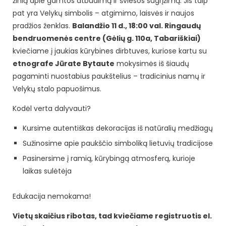
žinią apie gamtos atbudimą ir šviesos sugrįžimą. Jis taip
pat yra Velykų simbolis – atgimimo, laisvės ir naujos
pradžios ženklas.
Balandžio 11 d., 18:00 val. Ringaudų
bendruomenės centre (Gėlių g. 110a, Tabariškiai)
kviečiame į jaukias kūrybines dirbtuves, kuriose kartu su
etnografe Jūrate Bytaute
mokysimės iš šiaudų
pagaminti nuostabius paukštelius – tradicinius namų ir
Velykų stalo papuošimus.
Kodėl verta dalyvauti?
Kursime autentiškas dekoracijas iš natūralių medžiagų
Sužinosime apie paukščio simboliką lietuvių tradicijose
Pasinersime į ramią, kūrybingą atmosferą, kurioje
laikas sulėtėja
Edukacija nemokama!
Vietų skaičius ribotas, tad kviečiame registruotis el.