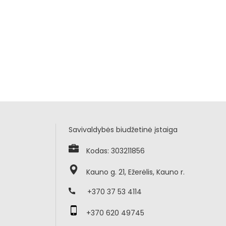
Savivaldybės biudžetinė įstaiga
Kodas: 303211856
Kauno g. 21, Ežerėlis, Kauno r.
+370 37 53 4114
+370 620 49745