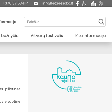
+370 37 534114
info@ezereliokc.lt
Paieška:
formacija
 bažnyčia
Aitvarų festivalis
Kita informacija
“
s pilietinės
as visuotine