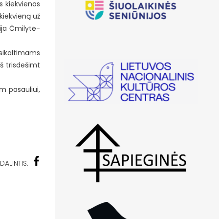
as kiekvienas
kiekvieną už
ija Čmilytė-
usikaltimams
eš trisdešimt
m pasauliui,
DALINTIS: