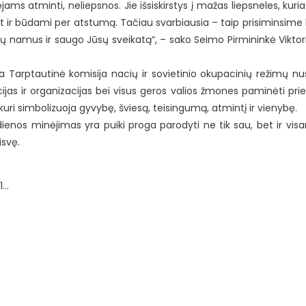
jams atminti, neliepsnos. Jie išsiskirstys į mažas liepsneles, kuri
t ir būdami per atstumą. Tačiau svarbiausia – taip prisiminsime 
sų namus ir saugo Jūsų sveikatą“, – sako Seimo Pirmininkė Viktor
yva Tarptautinė komisija nacių ir sovietinio okupacinių režimų n
ucijas ir organizacijas bei visus geros valios žmones paminėti pri
kuri simbolizuoja gyvybę, šviesą, teisingumą, atmintį ir vienybę.
dienos minėjimas yra puiki proga parodyti ne tik sau, bet ir visa
isvę.
1…