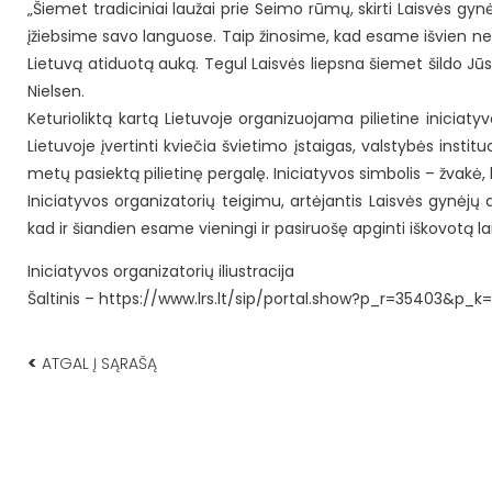
„Šiemet tradiciniai laužai prie Seimo rūmų, skirti Laisvės gynė
įžiebsime savo languose. Taip žinosime, kad esame išvien ne
Lietuvą atiduotą auką. Tegul Laisvės liepsna šiemet šildo Jū
Nielsen.
Keturioliktą kartą Lietuvoje organizuojama pilietine iniciat
Lietuvoje įvertinti kviečia švietimo įstaigas, valstybės instit
metų pasiektą pilietinę pergalę. Iniciatyvos simbolis – žvakė, 
Iniciatyvos organizatorių teigimu, artėjantis Laisvės gynėjų 
kad ir šiandien esame vieningi ir pasiruošę apginti iškovotą la
Iniciatyvos organizatorių iliustracija
Šaltinis – https://www.lrs.lt/sip/portal.show?p_r=35403&p_k=
<
ATGAL Į SĄRAŠĄ