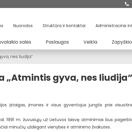
os
Nuorodos
Struktūra ir kontaktai
Administracinė in
svalaikio salės
Paslaugos
Veikla
Zapyškio
gyva, nes liudija“
va „Atmintis gyva, nes liudija
os įstaigas, įmones ir visus gyventojus jungtis prie visuotinė
8 val. 1991 m. žuvusiųjų už Lietuvos laisvę atminimas bus pagerbt
šimčiai minučių uždegant vienybės ir atminimo žvakutes.