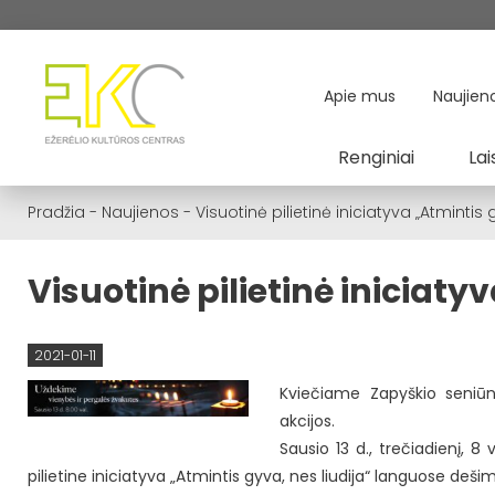
Apie mus
Naujien
Renginiai
Lai
Pradžia
-
Naujienos
-
Visuotinė pilietinė iniciatyva „Atmintis 
Visuotinė pilietinė iniciaty
2021-01-11
Kviečiame Zapyškio seniūnij
akcijos.
Sausio 13 d., trečiadienį, 
pilietine iniciatyva „Atmintis gyva, nes liudija“ languose de