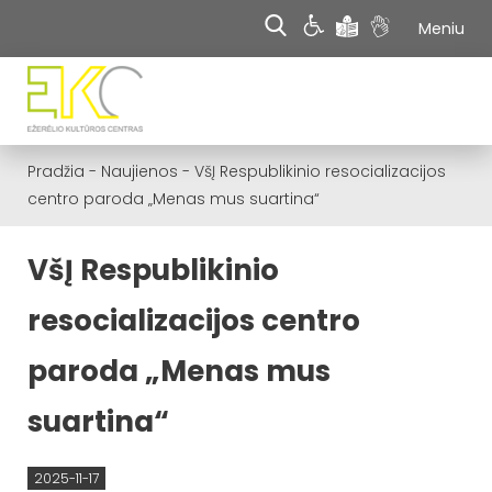
Meniu
Pradžia
-
Naujienos
-
VšĮ Respublikinio resocializacijos
centro paroda „Menas mus suartina“
VšĮ Respublikinio
resocializacijos centro
paroda „Menas mus
suartina“
2025-11-17