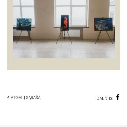
<
ATGAL Į SĄRAŠĄ
DALINTIS: