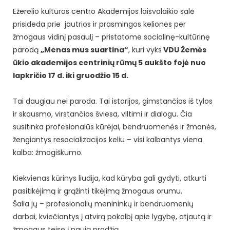
Ežerėlio kultūros centro Akademijos laisvalaikio salė
prisideda prie jautrios ir prasmingos kelionės per
žmogaus vidinį pasaulį – pristatome socialinę-kultūrinę
parodą
„Menas mus suartina“
, kuri vyks
VDU Žemės
ūkio akademijos centrinių rūmų 5 aukšto fojė nuo
lapkričio 17 d. iki gruodžio 15 d.
Tai daugiau nei paroda. Tai istorijos, gimstančios iš tylos
ir skausmo, virstančios šviesa, viltimi ir dialogu. Čia
susitinka profesionalūs kūrėjai, bendruomenės ir žmonės,
žengiantys resocializacijos keliu – visi kalbantys viena
kalba: žmogiškumo.
Kiekvienas kūrinys liudija, kad kūryba gali gydyti, atkurti
pasitikėjimą ir grąžinti tikėjimą žmogaus orumu.
Šalia jų – profesionalių menininkų ir bendruomenių
darbai, kviečiantys į atvirą pokalbį apie lygybę, atjautą ir
žmogaus teisę į naują pradžią.