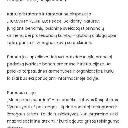
Kartu pristatoma ir tarptautinė ekspozicija
„HUMANITY REUNITED: Peace. Solidarity. Nature.“,
jungianti benamių, psichinę sveikatą stiprinančių
asmenų bei profesionalų kūrybą – globalų dialogą apie
taiką, gamtą ir žmogaus kovą su atskirtimi.
Paroda jau apkeliavo Lietuvą, palikdama gilų emocinį
pėdsaką įvairiose bendruomenėse ir institucijose. Ją
palaiko tarptautinės asmenybės ir organizacijos, kurių
laiškai bus eksponuojami informacinėje dalyje.
Parodos misija
„Menas mus suartina“ – tai padėka Lietuvos Respublikos
Vyriausybei už pastangas stiprinti socialinį teisingumą ir
žmogaus teises. Tai dalis iniciatyvos, kuri įprasmina siekį
mažinti socialinę atskirtį ir kurti atjauta grįstą teisingumo