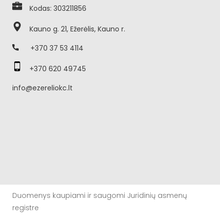
Kodas: 303211856
Kauno g. 21, Ežerėlis, Kauno r.
+370 37 53 4114
+370 620 49745
info@ezereliokc.lt
Duomenys kaupiami ir saugomi Juridinių asmenų
registre