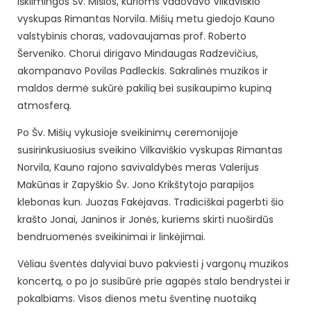
iškilmingos Šv. Mišios, kurioms vadovavo Vilkaviškio
vyskupas Rimantas Norvila. Mišių metu giedojo Kauno
valstybinis choras, vadovaujamas prof. Roberto
Šerveniko. Chorui dirigavo Mindaugas Radzevičius,
akompanavo Povilas Padleckis. Sakralinės muzikos ir
maldos dermė sukūrė pakilią bei susikaupimo kupiną
atmosferą.
Po Šv. Mišių vykusioje sveikinimų ceremonijoje
susirinkusiuosius sveikino Vilkaviškio vyskupas Rimantas
Norvila, Kauno rajono savivaldybės meras Valerijus
Makūnas ir Zapyškio Šv. Jono Krikštytojo parapijos
klebonas kun. Juozas Fakėjavas. Tradiciškai pagerbti šio
krašto Jonai, Janinos ir Jonės, kuriems skirti nuoširdūs
bendruomenės sveikinimai ir linkėjimai.
Vėliau šventės dalyviai buvo pakviesti į vargonų muzikos
koncertą, o po jo susibūrė prie agapės stalo bendrystei ir
pokalbiams. Visos dienos metu šventinę nuotaiką