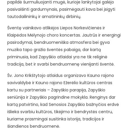
papildė šurmuliuojanti mugė, kurioje lankytojai galėjo
pasivaišinti gardumynais, pasimėgauti kava bei įsigyti
tautodailininkų ir amatininkų dirbinių.
Šventę vainikavo atlikėjos Liepos Norkevičienės ir
Klaipėdos Mėlynojo choro koncertas. Jautrūs ir energingi
pasirodymai, bendruomeniška atmosfera bei gyva
muzika tapo gražia šventės pabaiga, dar kartą
priminusia, kad Zapyškio atlaidai yra ne tik religinė
tradicija, bet ir svarbi bendruomenę vienijanti šventė.
Šv. Jono Krikštytojo atlaidus organizavo Kauno rajono
savivaldybė ir Kauno rajono Ežerėlio kultūros centras
kartu su partneriais – Zapyškio parapija, Zapyškio
seniūnija ir Zapyškio pagrindine mokykla. Renginys dar
kartą patvirtino, kad Senosios Zapyškio bažnyčios erdvė
išlieka svarbiu kultūros, tikėjimo ir bendrystės centru,
kuriame prasmingai susitinka istorija, tradicijos ir
šiandienos bendruomenė.