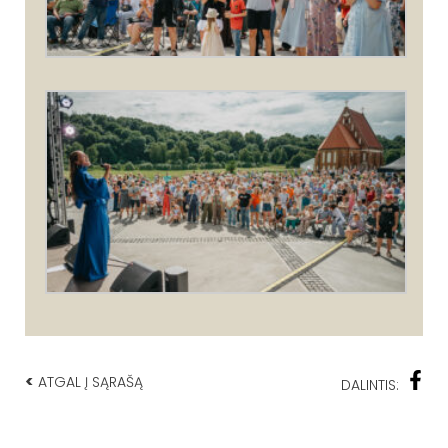
<
ATGAL Į SĄRAŠĄ
DALINTIS: