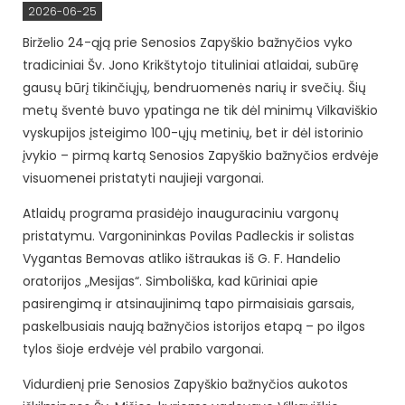
2026-06-25
Birželio 24-ąją prie Senosios Zapyškio bažnyčios vyko
tradiciniai Šv. Jono Krikštytojo tituliniai atlaidai, subūrę
gausų būrį tikinčiųjų, bendruomenės narių ir svečių. Šių
metų šventė buvo ypatinga ne tik dėl minimų Vilkaviškio
vyskupijos įsteigimo 100-ųjų metinių, bet ir dėl istorinio
įvykio – pirmą kartą Senosios Zapyškio bažnyčios erdvėje
visuomenei pristatyti naujieji vargonai.
Atlaidų programa prasidėjo inauguraciniu vargonų
pristatymu. Vargonininkas Povilas Padleckis ir solistas
Vygantas Bemovas atliko ištraukas iš G. F. Handelio
oratorijos „Mesijas“. Simboliška, kad kūriniai apie
pasirengimą ir atsinaujinimą tapo pirmaisiais garsais,
paskelbusiais naują bažnyčios istorijos etapą – po ilgos
tylos šioje erdvėje vėl prabilo vargonai.
Vidurdienį prie Senosios Zapyškio bažnyčios aukotos