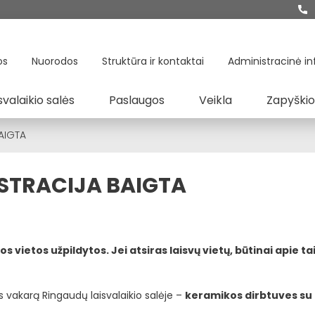
os
Nuorodos
Struktūra ir kontaktai
Administracinė in
svalaikio salės
Paslaugos
Veikla
Zapyškio
BAIGTA
GISTRACIJA BAIGTA
vietos užpildytos. Jei atsiras laisvų vietų, būtinai apie ta
os vakarą Ringaudų laisvalaikio salėje –
keramikos dirbtuves su