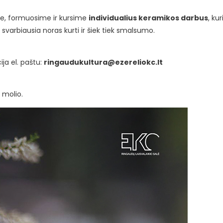
ime, formuosime ir kursime
individualius keramikos darbus
, ku
, svarbiausia noras kurti ir šiek tiek smalsumo.
ija el. paštu:
ringaudukultura@ezereliokc.lt
š molio.