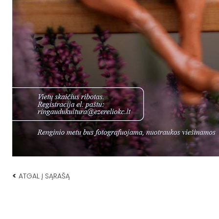
<
ATGAL Į SĄRAŠĄ