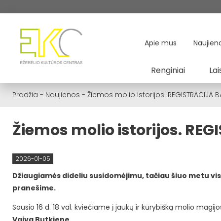
Apie mus
Naujien
Renginiai
Lai
Pradžia
-
Naujienos
-
Žiemos molio istorijos. REGISTRACIJA 
Žiemos molio istorijos. RE
2026-01-05
Džiaugiamės dideliu susidomėjimu, tačiau šiuo metu visos 
pranešime.
Sausio 16 d. 18 val. kviečiame į jaukų ir kūrybišką molio magij
Vaiva Butkiene
.