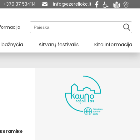
+370 37 534114
info@ezereliokc.lt
Paieška:
formacija
 bažnyčia
Aitvarų festivalis
Kita informacija
i
 keramike