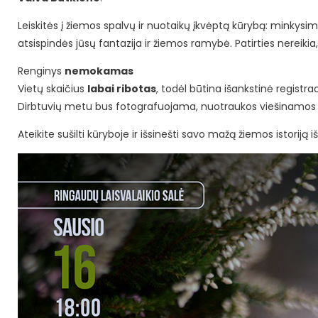
Leiskitės į žiemos spalvų ir nuotaikų įkvėptą kūrybą: minkys
atsispindės jūsų fantazija ir žiemos ramybė. Patirties nereikia
Renginys
nemokamas
Vietų skaičius
labai ribotas
, todėl būtina išankstinė registrac
Dirbtuvių metu bus fotografuojama, nuotraukos viešinamos
Ateikite sušilti kūryboje ir išsinešti savo mažą žiemos istoriją i