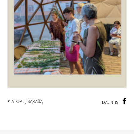
<
ATGAL Į SĄRAŠĄ
DALINTIS: