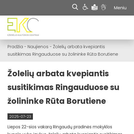
Meniu
Pradžia
-
Naujienos
-
Žolelių arbata kvepiantis
susitikimas Ringauduose su žolininke Rūta Borutiene
Žolelių arbata kvepiantis
susitikimas Ringauduose su
žolininke Rūta Borutiene
2025-07-23
Liepos 22-sios vakarą Ringaudų pradinės mokyklos