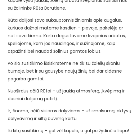
kupole vyko jaukus, žolelių arbata kvepiantis susitikimas
su žolininke Rūta Borutiene.
Rūta dalijosi savo sukauptomis žiniomis apie augalus,
kuriuos dažnai matome kasdien – pievoje, pakelėje ar
net savo kieme. Kartu degustavome kvapnias arbatas,
spėliojome, kam jos naudingos, ir sužinojome, kaip
atpažinti bei naudoti žolinius gamtos lobius.
Po šio susitikimo išsiskirstėme ne tik su žolelių skoniu
burnoje, bet ir su gausybe naujų žinių bei dar didesne
pagarba gamtai.
Nuoširdus ačiū Rūtai – už jaukią atmosferą, įkvėpimą ir
dosniai dalijamą patirtį.
Ir, žinoma, ačiū visiems dalyviams – už smalsumą, aktyvų
dalyvavimą ir šiltą buvimą kartu.
Iki kitų susitikimų – gal vėl kupole, o gal po žydinčia liepa!