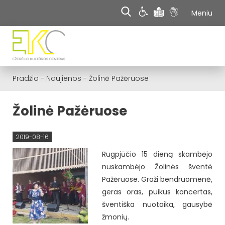
Meniu
Pradžia
-
Naujienos
-
Žolinė Pažėruose
Žolinė Pažėruose
2019-08-16
Rugpjūčio 15 dieną skambėjo
nuskambėjo Žolinės šventė
Pažėruose. Graži bendruomenė,
geras oras, puikus koncertas,
šventiška nuotaika, gausybė
žmonių.