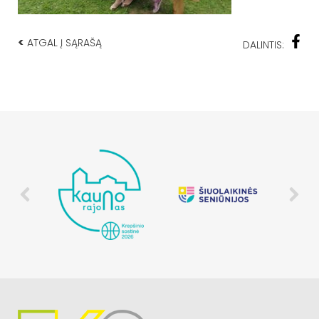
<
ATGAL Į SĄRAŠĄ
DALINTIS: