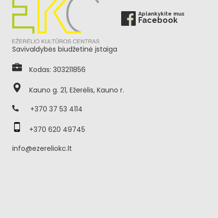
Aplankykite mus
Facebook
Savivaldybės biudžetinė įstaiga
Kodas: 303211856
Kauno g. 21, Ežerėlis, Kauno r.
+370 37 53 4114
+370 620 49745
info@ezereliokc.lt